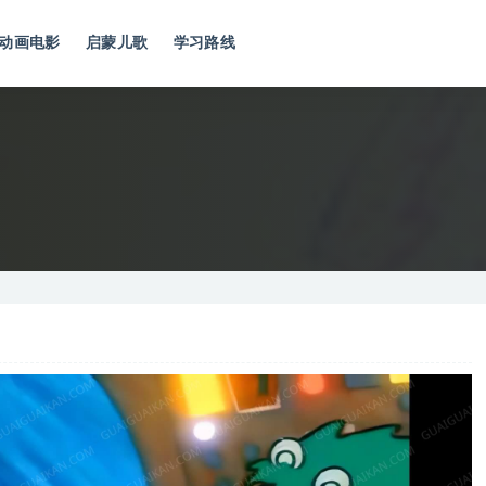
动画电影
启蒙儿歌
学习路线