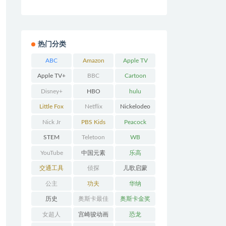
热门分类
ABC
Amazon
Apple TV
Prime
Apple TV+
BBC
Cartoon
Network
Disney+
HBO
hulu
Little Fox
Netflix
Nickelodeo
n
Nick Jr
PBS Kids
Peacock
STEM
Teletoon
WB
YouTube
中国元素
乐高
交通工具
侦探
儿歌启蒙
公主
功夫
华纳
历史
奥斯卡最佳
奥斯卡金奖
动画
女超人
宫崎骏动画
恐龙