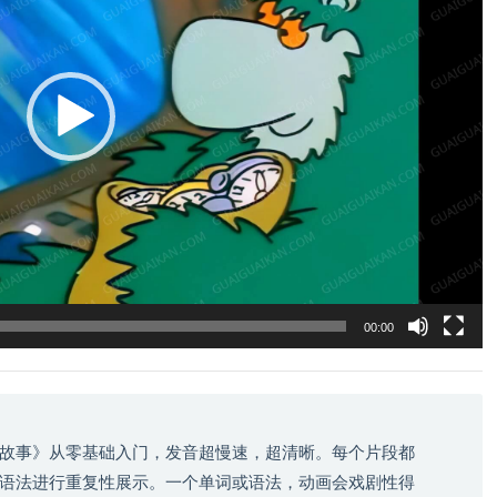
00:00
的故事》从零基础入门，发音超慢速，超清晰。每个片段都
语法进行重复性展示。一个单词或语法，动画会戏剧性得