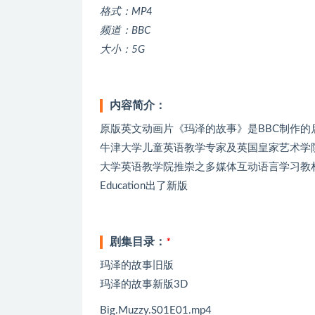
格式：MP4
频道：BBC
大小：5G
内容简介：
原版英文动画片《玛泽的故事》是BBC制作
牛津大学儿童英语教学专家及英国皇家艺术学
大学英语教学院推崇之多媒体互动语言学习教材。由
Education出了新版
剧集目录：
*
玛泽的故事旧版
玛泽的故事新版3D
Big.Muzzy.S01E01.mp4