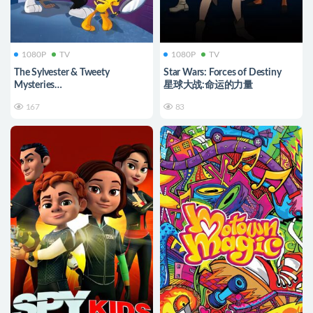
1080P
TV
1080P
TV
The Sylvester & Tweety
Star Wars: Forces of Destiny
Mysteries
星球大战:命运的力量
傻大猫和崔弟
167
83