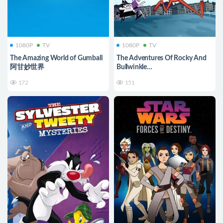
1080P
TV
1080P
TV
The Amazing World of Gumball
The Adventures Of Rocky And
阿甘妙世界
Bullwinkle
波波鹿与飞天鼠
172
151