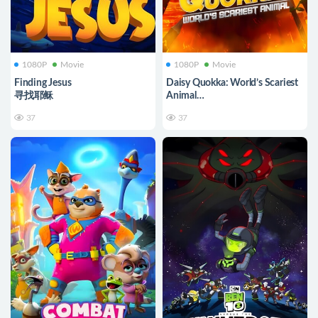
1080P
Movie
1080P
Movie
Finding Jesus
Daisy Quokka: World’s Scariest
寻找耶稣
Animal
小袋鼠戴茜
37
37