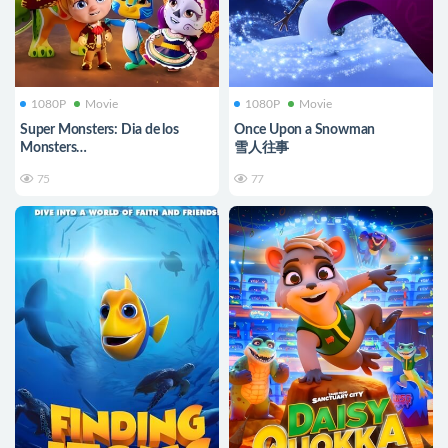
1080P
Movie
1080P
Movie
Super Monsters: Dia de los
Once Upon a Snowman
Monsters
雪人往事
超级小怪兽：怪兽节
75
77