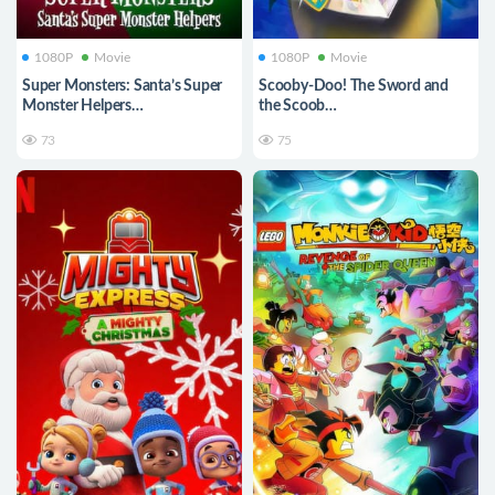
1080P
Movie
1080P
Movie
Super Monsters: Santa’s Super
Scooby-Doo! The Sword and
Monster Helpers
the Scoob
超级小怪兽:圣诞小助手
史酷比!剑与史酷比
73
75