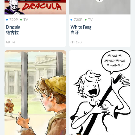
720P
TV
720P
TV
Dracula
White Fang
德古拉
白牙
74
190