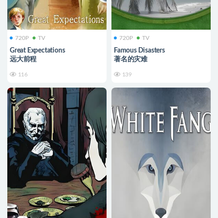
720P
TV
720P
TV
Great Expectations
Famous Disasters
远大前程
著名的灾难
116
139