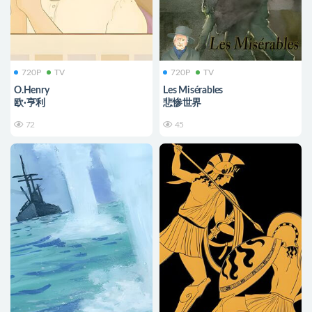
720P
TV
720P
TV
O.Henry
Les Misérables
欧·亨利
悲惨世界
72
45