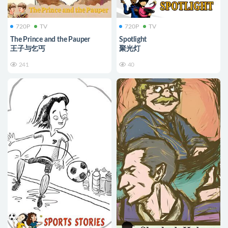
720P
TV
720P
TV
The Prince and the Pauper
Spotlight
王子与乞丐
聚光灯
241
40