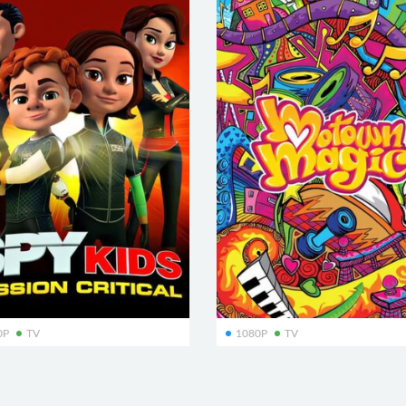
0P
TV
1080P
TV
ids: Mission Critical
Motown Magic
小特务:关键使命
魔力汽车城
75