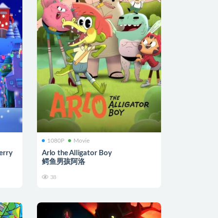
1080P
Movie
erry
Arlo the Alligator Boy
鳄鱼男孩阿洛
38