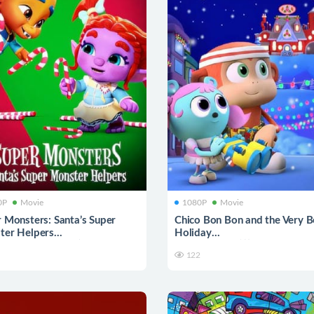
0P
Movie
1080P
Movie
 Monsters: Santa’s Super
Chico Bon Bon and the Very B
ter Helpers
Holiday
小怪兽:圣诞小助手
奇哥·蹦蹦:欢乐莓果节
122