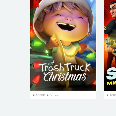
1080P
Movie
108
A Trash Truck Christmas
Spy K
小汉克和垃圾车拯救圣诞节
非常
45
64