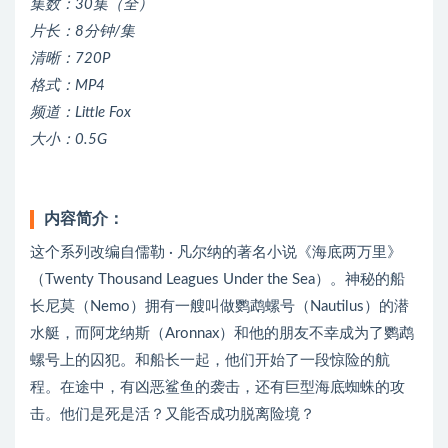
集数：30集（全）
片长：8分钟/集
清晰：720P
格式：MP4
频道：Little Fox
大小：0.5G
内容简介：
这个系列改编自儒勒 · 凡尔纳的著名小说《海底两万里》
（Twenty Thousand Leagues Under the Sea）。神秘的船
长尼莫（Nemo）拥有一艘叫做鹦鹉螺号（Nautilus）的潜
水艇，而阿龙纳斯（Aronnax）和他的朋友不幸成为了鹦鹉
螺号上的囚犯。和船长一起，他们开始了一段惊险的航
程。在途中，有凶恶鲨鱼的袭击，还有巨型海底蜘蛛的攻
击。他们是死是活？又能否成功脱离险境？