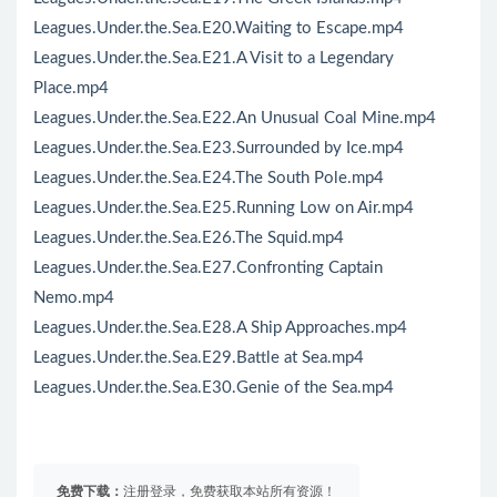
Leagues.Under.the.Sea.E20.Waiting to Escape.mp4
Leagues.Under.the.Sea.E21.A Visit to a Legendary
Place.mp4
Leagues.Under.the.Sea.E22.An Unusual Coal Mine.mp4
Leagues.Under.the.Sea.E23.Surrounded by Ice.mp4
Leagues.Under.the.Sea.E24.The South Pole.mp4
Leagues.Under.the.Sea.E25.Running Low on Air.mp4
Leagues.Under.the.Sea.E26.The Squid.mp4
Leagues.Under.the.Sea.E27.Confronting Captain
Nemo.mp4
Leagues.Under.the.Sea.E28.A Ship Approaches.mp4
Leagues.Under.the.Sea.E29.Battle at Sea.mp4
Leagues.Under.the.Sea.E30.Genie of the Sea.mp4
免费下载：
注册登录，免费获取本站所有资源！