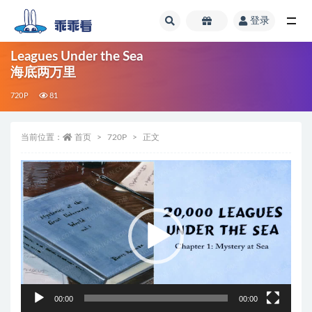
登录
全部
Leagues Under the Sea
海底两万里
720P
81
当前位置：
首页
720P
正文
视
频
播
放
器
00:00
00:00