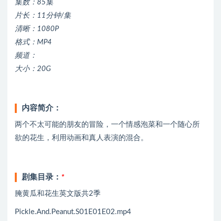
集数：85集
片长：11分钟/集
清晰：1080P
格式：MP4
频道：
大小：20G
内容简介：
两个不太可能的朋友的冒险，一个情感泡菜和一个随心所
欲的花生，利用动画和真人表演的混合。
剧集目录：
*
腌黄瓜和花生英文版共2季
Pickle.And.Peanut.S01E01E02.mp4