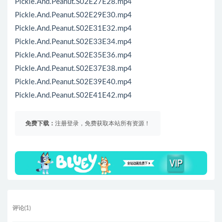
Pickle.And.Peanut.S02E27E28.mp4
Pickle.And.Peanut.S02E29E30.mp4
Pickle.And.Peanut.S02E31E32.mp4
Pickle.And.Peanut.S02E33E34.mp4
Pickle.And.Peanut.S02E35E36.mp4
Pickle.And.Peanut.S02E37E38.mp4
Pickle.And.Peanut.S02E39E40.mp4
Pickle.And.Peanut.S02E41E42.mp4
免费下载：
注册登录，免费获取本站所有资源！
评论(1)