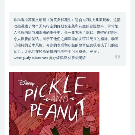
乖乖看推荐英文动画《腌黄瓜和花生》适合7岁以上儿童观看。这部
动画讲述了两个天马行空的好朋友泡菜和花生的冒险故事，常常陷
入荒唐的情节和滑稽的事件中。每一集充满了幽默、奇特的幻想和
令人捧腹的笑话，展示了他们之间深厚的友谊和无畏的精神。动画
以独特的艺术风格、夸张的表现和积极的教育信息吸引孩子们的注
意力，让他们在轻松愉快的氛围中学习和成长。
更多：
www.guaiguaikan.com 看分级动画 快乐学英语