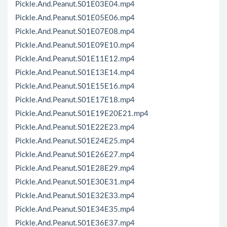
Pickle.And.Peanut.S01E03E04.mp4
Pickle.And.Peanut.S01E05E06.mp4
Pickle.And.Peanut.S01E07E08.mp4
Pickle.And.Peanut.S01E09E10.mp4
Pickle.And.Peanut.S01E11E12.mp4
Pickle.And.Peanut.S01E13E14.mp4
Pickle.And.Peanut.S01E15E16.mp4
Pickle.And.Peanut.S01E17E18.mp4
Pickle.And.Peanut.S01E19E20E21.mp4
Pickle.And.Peanut.S01E22E23.mp4
Pickle.And.Peanut.S01E24E25.mp4
Pickle.And.Peanut.S01E26E27.mp4
Pickle.And.Peanut.S01E28E29.mp4
Pickle.And.Peanut.S01E30E31.mp4
Pickle.And.Peanut.S01E32E33.mp4
Pickle.And.Peanut.S01E34E35.mp4
Pickle.And.Peanut.S01E36E37.mp4