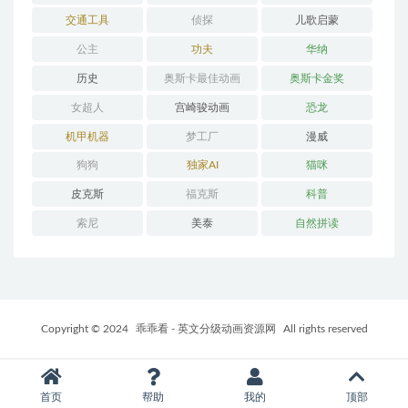
交通工具
侦探
儿歌启蒙
公主
功夫
华纳
历史
奥斯卡最佳动画
奥斯卡金奖
女超人
宫崎骏动画
恐龙
机甲机器
梦工厂
漫威
狗狗
独家AI
猫咪
皮克斯
福克斯
科普
索尼
美泰
自然拼读
Copyright © 2024
乖乖看 - 英文分级动画资源网
All rights reserved
首页
帮助
我的
顶部