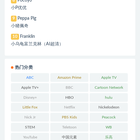
Pocoyo
8
小P优优
Peppa Pig
9
小猪佩奇
Franklin
10
小乌龟富兰克林（AI超清）
热门分类
ABC
Amazon Prime
Apple TV
Apple TV+
BBC
Cartoon Network
Disney+
HBO
hulu
Little Fox
Netflix
Nickelodeon
Nick Jr
PBS Kids
Peacock
STEM
Teletoon
WB
YouTube
中国元素
乐高