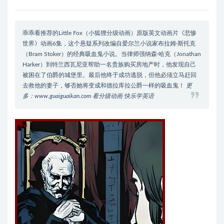
乖乖看推荐的Little Fox（小狐狸分级动画）原版英文动画片《悲惨
世界》动画6集，这个悬疑系列改编自爱尔兰小说家布拉姆·斯托克
（Bram Stoker）的经典吸血鬼小说。当律师强纳森·哈克（Jonathan
Harker）到特兰西瓦尼亚帮助一名贵族购买房地产时，他发现自己
被困在了伯爵的城堡里。最后他终于成功逃脱，但他必须立马赶回
去救他的妻子，够否她将变成和德拉库拉公爵一样的吸血鬼！
更
多：www.guaiguaikan.com 看分级动画 快乐学英语