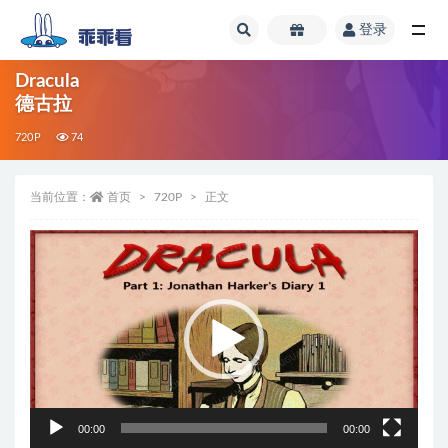
登录
全部
Dracula
德古拉
720P
74
当前位置：
首页
720P
正文
视
频
播
放
器
00:00
00:00