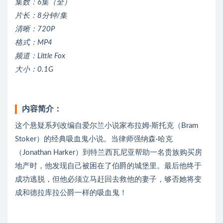
集数：6集（全）
片长：8分钟/集
清晰：720P
格式：MP4
频道：Little Fox
大小：0.1G
内容简介：
这个悬疑系列改编自爱尔兰小说家布拉姆·斯托克（Bram
Stoker）的经典吸血鬼小说。当律师强纳森·哈克
（Jonathan Harker）到特兰西瓦尼亚帮助一名贵族购买房
地产时，他发现自己被困在了伯爵的城堡里。最后他终于
成功逃脱，但他必须立马赶回去救他的妻子，够否她将变
成和德拉库拉公爵一样的吸血鬼！