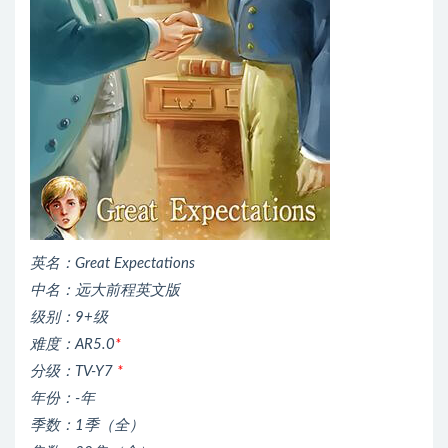
英名：Great Expectations
中名：远大前程英文版
级别：9+级
难度：AR5.0
*
分级：TV-Y7
*
年份：-年
季数：1季（全）