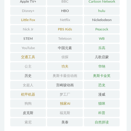
Apple TV+
BBC
Cartoon Network
Disney+
HBO
hulu
Little Fox
Netflix
Nickelodeon
Nick Jr
PBS Kids
Peacock
STEM
Teletoon
WB
YouTube
中国元素
乐高
交通工具
侦探
儿歌启蒙
公主
功夫
华纳
历史
奥斯卡最佳动画
奥斯卡金奖
女超人
宫崎骏动画
恐龙
机甲机器
梦工厂
漫威
狗狗
独家AI
猫咪
皮克斯
福克斯
科普
索尼
美泰
自然拼读