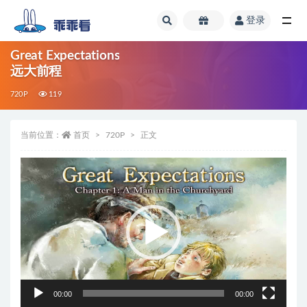
登录
全部
Great Expectations
远大前程
720P
119
当前位置：
首页
720P
正文
视
频
播
放
器
00:00
00:00