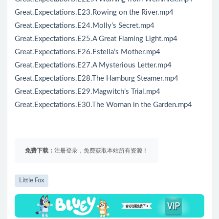
Great.Expectations.E23.Rowing on the River.mp4
Great.Expectations.E24.Molly’s Secret.mp4
Great.Expectations.E25.A Great Flaming Light.mp4
Great.Expectations.E26.Estella’s Mother.mp4
Great.Expectations.E27.A Mysterious Letter.mp4
Great.Expectations.E28.The Hamburg Steamer.mp4
Great.Expectations.E29.Magwitch’s Trial.mp4
Great.Expectations.E30.The Woman in the Garden.mp4
免费下载：
注册登录，免费获取本站所有资源！
Little Fox