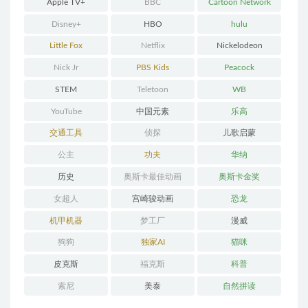
Apple TV+
BBC
Cartoon Network
Disney+
HBO
hulu
Little Fox
Netflix
Nickelodeon
Nick Jr
PBS Kids
Peacock
STEM
Teletoon
WB
YouTube
中国元素
乐高
交通工具
侦探
儿歌启蒙
公主
功夫
华纳
历史
奥斯卡最佳动画
奥斯卡金奖
女超人
宫崎骏动画
恐龙
机甲机器
梦工厂
漫威
狗狗
独家AI
猫咪
皮克斯
福克斯
科普
索尼
美泰
自然拼读