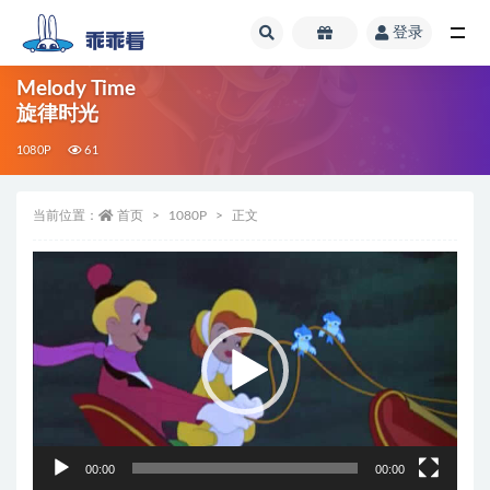
登录
全部
Melody Time
旋律时光
1080P
61
当前位置：
首页
1080P
正文
视
频
播
放
器
00:00
00:00