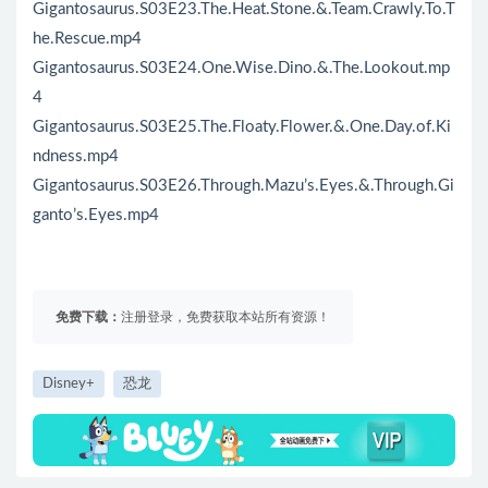
Gigantosaurus.S03E23.The.Heat.Stone.&.Team.Crawly.To.T
he.Rescue.mp4
Gigantosaurus.S03E24.One.Wise.Dino.&.The.Lookout.mp
4
Gigantosaurus.S03E25.The.Floaty.Flower.&.One.Day.of.Ki
ndness.mp4
Gigantosaurus.S03E26.Through.Mazu’s.Eyes.&.Through.Gi
ganto’s.Eyes.mp4
免费下载：
注册登录，免费获取本站所有资源！
Disney+
恐龙