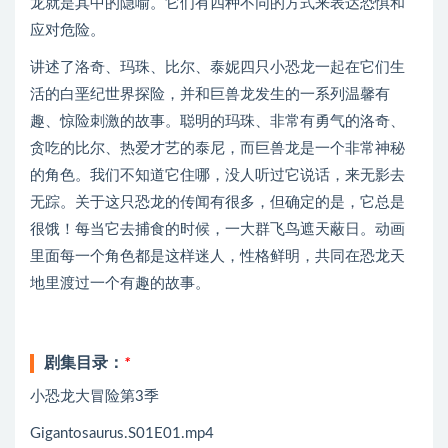
龙就是其中的隐喻。它们有四种不同的方式来表达恐惧和
应对危险。
讲述了洛奇、玛珠、比尔、泰妮四只小恐龙一起在它们生
活的白垩纪世界探险，并和巨兽龙发生的一系列温馨有
趣、惊险刺激的故事。聪明的玛珠、非常有勇气的洛奇、
贪吃的比尔、热爱才艺的泰尼，而巨兽龙是一个非常神秘
的角色。我们不知道它住哪，没人听过它说话，来无影去
无踪。关于这只恐龙的传闻有很多，但确定的是，它总是
很饿！每当它去捕食的时候，一大群飞鸟遮天蔽日。动画
里面每一个角色都是这样迷人，性格鲜明，共同在恐龙天
地里渡过一个有趣的故事。
剧集目录：
*
小恐龙大冒险第3季
Gigantosaurus.S01E01.mp4