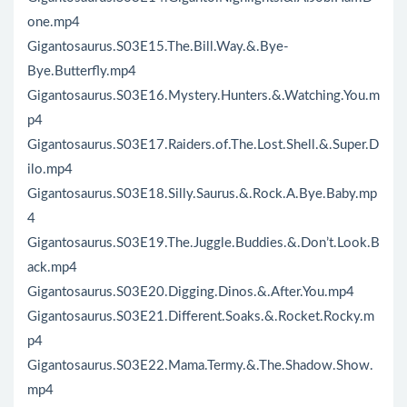
one.mp4
Gigantosaurus.S03E15.The.Bill.Way.&.Bye-
Bye.Butterfly.mp4
Gigantosaurus.S03E16.Mystery.Hunters.&.Watching.You.m
p4
Gigantosaurus.S03E17.Raiders.of.The.Lost.Shell.&.Super.D
ilo.mp4
Gigantosaurus.S03E18.Silly.Saurus.&.Rock.A.Bye.Baby.mp
4
Gigantosaurus.S03E19.The.Juggle.Buddies.&.Don’t.Look.B
ack.mp4
Gigantosaurus.S03E20.Digging.Dinos.&.After.You.mp4
Gigantosaurus.S03E21.Different.Soaks.&.Rocket.Rocky.m
p4
Gigantosaurus.S03E22.Mama.Termy.&.The.Shadow.Show.
mp4