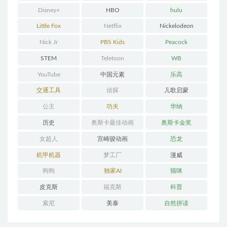
Disney+
HBO
hulu
Little Fox
Netflix
Nickelodeon
Nick Jr
PBS Kids
Peacock
STEM
Teletoon
WB
YouTube
中国元素
乐高
交通工具
侦探
儿歌启蒙
公主
功夫
华纳
历史
奥斯卡最佳动画
奥斯卡金奖
女超人
宫崎骏动画
恐龙
机甲机器
梦工厂
漫威
狗狗
独家AI
猫咪
皮克斯
福克斯
科普
索尼
美泰
自然拼读