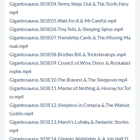
Gigantosaurus.S03E04.Termy.Steps.Out.&.The.Tooth.Fairy.
mp4
Gigantosaurus.S03E05.Wait.For.It.&.Mr.Careful.mp4
Gigantosaurus.S03E06.Tiny.Tells.&.Sleeping.Spino.mp4
Gigantosaurus.S03E07.Friendship.Cards.&.The.Missing.Ma
nual.mp4
Gigantosaurus.S03E08.Brother.Bill.&.Tricksteratops.mp4
Gigantosaurus.S03E09.Council.of.Wise.Dinos.&.Rockatast
rophe.mp4
Gigantosaurus.S03E10.The.Bravest.&.The.Sleepover.mp4
Gigantosaurus.S03E11.Master.of.Nothing.&.Hooray.for.Tot
or.mp4
Gigantosaurus.S03E12.Sleepless.in.Cretacia.&.The.Walnut.
Goblin.mp4
Gigantosaurus.S03E13.Marsh’s.Lullaby.&.Fantastic.Stories.
mp4
Gigantosaurus.S03E14.Giganto.Nighlights.&.A.Job.Half.D