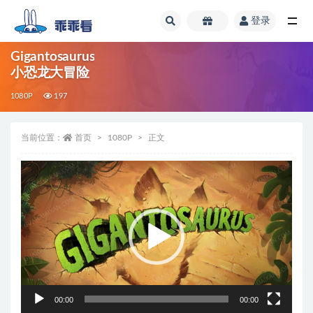
登录
全部
Gigantosaurus
小恐龙大冒险
1080P
197
当前位置：
首页
1080P
正文
视
频
播
放
器
00:00
00:00