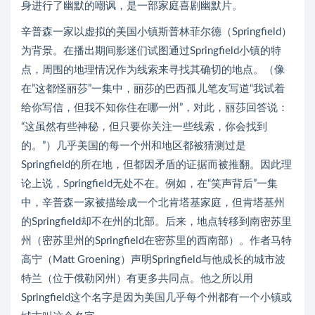
身进行了幽默的嘲讽，是一部家庭喜剧幽默片。
辛普森一家以虚拟的美国小镇斯普林菲尔德（Springfield）
为背景。在播出期间影迷们试图通过Springfield小镇的特
点，周围的地理情况作为线索来寻找其确切的地点。（像
在”这都怪丽莎”一集中，丽莎的巴西孤儿笔友写道“我试着
给你写信，但我不知你住在哪一州”，对此，丽莎回答说：
“这虽然有些神秘，但只要你关注一些线索，你会找到
的。”）几乎美国的每一个州和地区都被猜测过是
Springfield的所在地，但都因矛盾的证据而被推翻。因此理
论上说，Springfield无处不在。例如，在“笑声背后”一集
中，辛普森一家被描绘成一个北肯塔基家庭，但肯塔基州
的Springfield却不在州的北部。后来，地点转移到南密苏里
州（密苏里州的Springfield在密苏里的西南部）。作者马特
高宁（Matt Groening）声明Springfield与他成长的城市波
特兰（位于俄勒冈州）有更多共同点。他之所以用
Springfield这个名字是因为美国几乎每个州都有一个小镇或