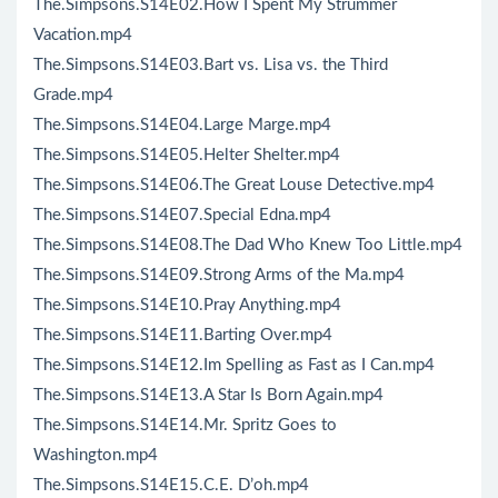
The.Simpsons.S14E02.How I Spent My Strummer
Vacation.mp4
The.Simpsons.S14E03.Bart vs. Lisa vs. the Third
Grade.mp4
The.Simpsons.S14E04.Large Marge.mp4
The.Simpsons.S14E05.Helter Shelter.mp4
The.Simpsons.S14E06.The Great Louse Detective.mp4
The.Simpsons.S14E07.Special Edna.mp4
The.Simpsons.S14E08.The Dad Who Knew Too Little.mp4
The.Simpsons.S14E09.Strong Arms of the Ma.mp4
The.Simpsons.S14E10.Pray Anything.mp4
The.Simpsons.S14E11.Barting Over.mp4
The.Simpsons.S14E12.Im Spelling as Fast as I Can.mp4
The.Simpsons.S14E13.A Star Is Born Again.mp4
The.Simpsons.S14E14.Mr. Spritz Goes to
Washington.mp4
The.Simpsons.S14E15.C.E. D’oh.mp4