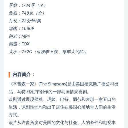
季数：1-34季（全）
集数：748集（全）
片长：22分钟/集
清晰：1080P
格式：MP4
频道：FOX
大小：252G（可按季下载，每季大约6G）
内容简介：
《辛普森一家》(The Simpsons)是由美国福克斯广播公司出
品，马特·格勒宁创作的一部动画情景喜剧。
该剧通过展现侯莫、玛姬、巴特、丽莎和麦琪一家五口的
生活，讽刺性地勾勒出了居住在美国心脏地带人们的生活
方式。
该片从许多角度对美国的文化与社会、人的条件和电视本