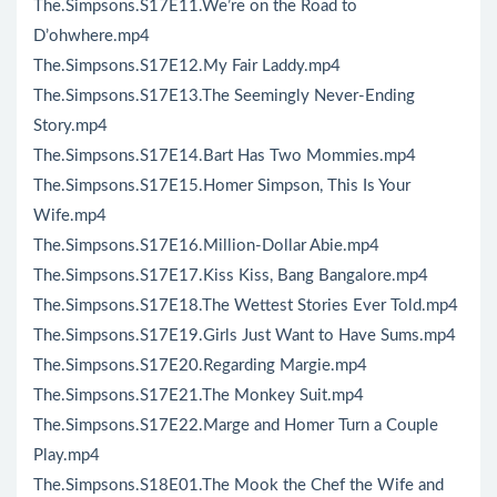
The.Simpsons.S17E11.We’re on the Road to
D’ohwhere.mp4
The.Simpsons.S17E12.My Fair Laddy.mp4
The.Simpsons.S17E13.The Seemingly Never-Ending
Story.mp4
The.Simpsons.S17E14.Bart Has Two Mommies.mp4
The.Simpsons.S17E15.Homer Simpson, This Is Your
Wife.mp4
The.Simpsons.S17E16.Million-Dollar Abie.mp4
The.Simpsons.S17E17.Kiss Kiss, Bang Bangalore.mp4
The.Simpsons.S17E18.The Wettest Stories Ever Told.mp4
The.Simpsons.S17E19.Girls Just Want to Have Sums.mp4
The.Simpsons.S17E20.Regarding Margie.mp4
The.Simpsons.S17E21.The Monkey Suit.mp4
The.Simpsons.S17E22.Marge and Homer Turn a Couple
Play.mp4
The.Simpsons.S18E01.The Mook the Chef the Wife and