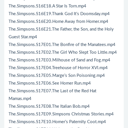
The.Simpsons.S16E18.A Star Is Torn.mp4
The.Simpsons.S16E19.Thank God It’s Doomsday.mp4
The.Simpsons.S16E20.Home Away from Homer.mp4
The.Simpsons.S16E21.The Father, the Son, and the Holy
Guest Star.mp4
The.Simpsons.S17E01.The Bonfire of the Manatees.mp4
The.Simpsons.S17E02.The Girl Who Slept Too Little.mp4
The.Simpsons.S17E03.Milhouse of Sand and Fog.mp4
The.Simpsons.S17E04.Treehouse of Horror XVI.mp4
The.Simpsons.S17E05.Marge’s Son Poisoning.mp4
The.Simpsons.S17E06.See Homer Run.mp4
The.Simpsons.S17E07.The Last of the Red Hat
Mamas.mp4
The.Simpsons.S17E08.The Italian Bob.mp4
The.Simpsons.S17E09.Simpsons Christmas Stories.mp4
The.Simpsons.S17E10.Homer’s Paternity Coot.mp4