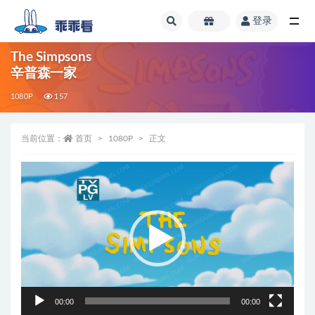
登录
全部
The Simpsons
辛普森一家
1080P
157
当前位置：
首页
1080P
正文
视
频
播
放
器
00:00
00:00