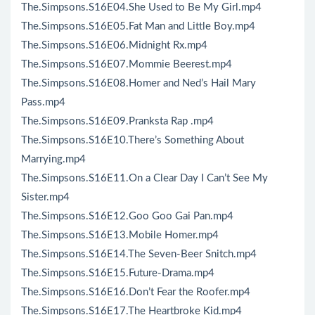
The.Simpsons.S16E04.She Used to Be My Girl.mp4
The.Simpsons.S16E05.Fat Man and Little Boy.mp4
The.Simpsons.S16E06.Midnight Rx.mp4
The.Simpsons.S16E07.Mommie Beerest.mp4
The.Simpsons.S16E08.Homer and Ned’s Hail Mary
Pass.mp4
The.Simpsons.S16E09.Pranksta Rap .mp4
The.Simpsons.S16E10.There’s Something About
Marrying.mp4
The.Simpsons.S16E11.On a Clear Day I Can’t See My
Sister.mp4
The.Simpsons.S16E12.Goo Goo Gai Pan.mp4
The.Simpsons.S16E13.Mobile Homer.mp4
The.Simpsons.S16E14.The Seven-Beer Snitch.mp4
The.Simpsons.S16E15.Future-Drama.mp4
The.Simpsons.S16E16.Don’t Fear the Roofer.mp4
The.Simpsons.S16E17.The Heartbroke Kid.mp4