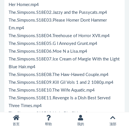
Her Homer.mp4
The.Simpsons.S18E02.Jazzy and the Pussycats.mp4
The.Simpsons.S18E03.Please Homer Dont Hammer
Em.mp4
The.Simpsons.S18E04.Treehouse of Horror XVII.mp4
The.Simpsons.S18E05.G I Annoyed Grunt.mp4
The.Simpsons.S18E06.Moe N a Lisa.mp4
The.Simpsons.S18E07.Ice Cream of Margie With the Light
Blue Hair.mp4
The.Simpsons.S18E08.The Haw-Hawed Couple.mp4
The.Simpsons.S18E09.Kill Gil Vols 1 and 2 1080p.mp4
The.Simpsons.S18E10.The Wife Aquatic.mp4
The.Simpsons.S18E11.Revenge Is a Dish Best Served
Three Times.mp4
The.Simpsons.S18E12.Little Big Girl.mp4
The.Simpsons.S18E13.Springfield Up.mp4
首页
帮助
我的
顶部