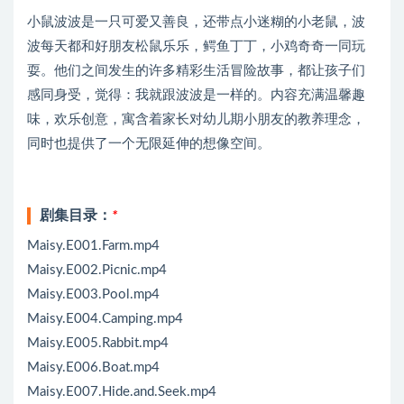
小鼠波波是一只可爱又善良，还带点小迷糊的小老鼠，波
波每天都和好朋友松鼠乐乐，鳄鱼丁丁，小鸡奇奇一同玩
耍。他们之间发生的许多精彩生活冒险故事，都让孩子们
感同身受，觉得：我就跟波波是一样的。内容充满温馨趣
味，欢乐创意，寓含着家长对幼儿期小朋友的教养理念，
同时也提供了一个无限延伸的想像空间。
剧集目录：
*
Maisy.E001.Farm.mp4
Maisy.E002.Picnic.mp4
Maisy.E003.Pool.mp4
Maisy.E004.Camping.mp4
Maisy.E005.Rabbit.mp4
Maisy.E006.Boat.mp4
Maisy.E007.Hide.and.Seek.mp4