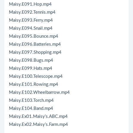
Maisy.E091.Hop.mp4
Maisy.E092.Tennis.mp4
Maisy.E093.Ferry.mp4
Maisy.E094.Snail.mp4
Maisy.E095.Bounce.mp4
Maisy.E096.Batteries.mp4
Maisy.E097.Shopping.mp4
Maisy.E098.Bugs.mp4
Maisy.E099.Hats.mp4
Maisy.E100.Telescope.mp4
Maisy.E101.Rowing.mp4
Maisy.E102.Wheelbarrow.mp4
Maisy.E103.Torch.mp4
Maisy.E104.Band.mp4
Maisy.Ex01.Maisy’s.ABC.mp4
Maisy.Ex02.Maisy’s.Farm.mp4