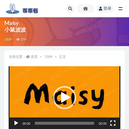
登录
全部
Maisy
小鼠波波
720P
379
当前位置：
首页
720P
正文
视
频
播
放
器
00:00
00:00