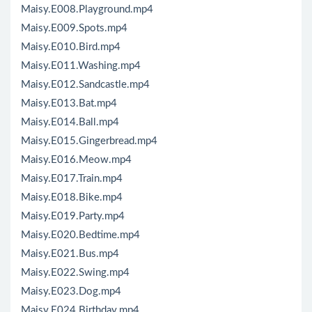
Maisy.E008.Playground.mp4
Maisy.E009.Spots.mp4
Maisy.E010.Bird.mp4
Maisy.E011.Washing.mp4
Maisy.E012.Sandcastle.mp4
Maisy.E013.Bat.mp4
Maisy.E014.Ball.mp4
Maisy.E015.Gingerbread.mp4
Maisy.E016.Meow.mp4
Maisy.E017.Train.mp4
Maisy.E018.Bike.mp4
Maisy.E019.Party.mp4
Maisy.E020.Bedtime.mp4
Maisy.E021.Bus.mp4
Maisy.E022.Swing.mp4
Maisy.E023.Dog.mp4
Maisy.E024.Birthday.mp4