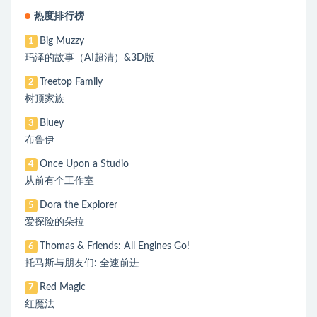
热度排行榜
Big Muzzy
1
玛泽的故事（AI超清）&3D版
Treetop Family
2
树顶家族
Bluey
3
布鲁伊
Once Upon a Studio
4
从前有个工作室
Dora the Explorer
5
爱探险的朵拉
Thomas & Friends: All Engines Go!
6
托马斯与朋友们: 全速前进
Red Magic
7
红魔法