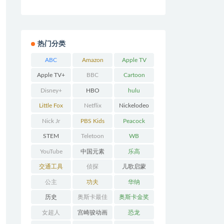
热门分类
ABC
Amazon
Apple TV
Prime
Apple TV+
BBC
Cartoon
Network
Disney+
HBO
hulu
Little Fox
Netflix
Nickelodeo
n
Nick Jr
PBS Kids
Peacock
STEM
Teletoon
WB
YouTube
中国元素
乐高
交通工具
侦探
儿歌启蒙
公主
功夫
华纳
历史
奥斯卡最佳
奥斯卡金奖
动画
女超人
宫崎骏动画
恐龙