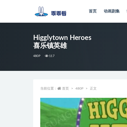
首页
动画剧集
全部
Higglytown Heroes
喜乐镇英雄
480P
117
当前位置：
首页
480P
正文
视
频
播
放