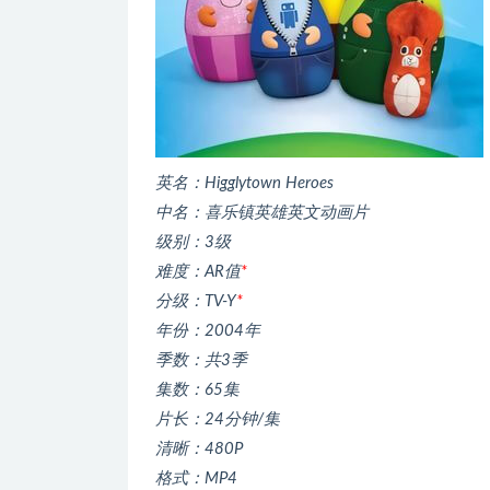
英名：Higglytown Heroes
中名：喜乐镇英雄英文动画片
级别：3级
难度：AR值
*
分级：TV-Y
*
年份：2004年
季数：共3季
集数：65集
片长：24分钟/集
清晰：480P
格式：MP4