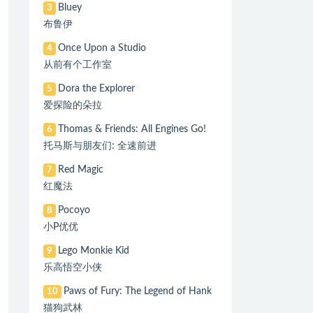
Bluey
3
布鲁伊
Once Upon a Studio
4
从前有个工作室
Dora the Explorer
5
爱探险的朵拉
Thomas & Friends: All Engines Go!
6
托马斯与朋友们: 全速前进
Red Magic
7
红魔法
Pocoyo
8
小P优优
Lego Monkie Kid
9
乐高悟空小侠
Paws of Fury: The Legend of Hank
10
猫狗武林