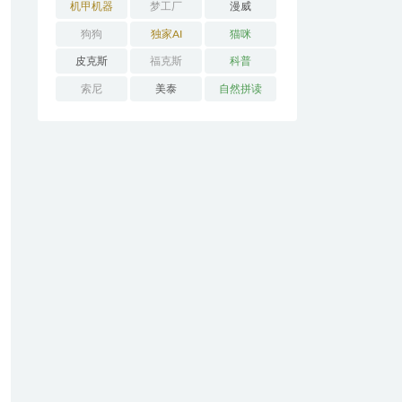
机甲机器
梦工厂
漫威
狗狗
独家AI
猫咪
皮克斯
福克斯
科普
索尼
美泰
自然拼读