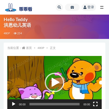
登录
全部
Hello Teddy
洪恩幼儿英语
480P
234
当前位置：
首页
480P
正文
视
频
播
放
器
00:00
00:00