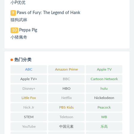
小P优优
Paws of Fury: The Legend of Hank
9
猫狗武林
Peppa Pig
10
小猪佩奇
热门分类
ABC
Amazon Prime
Apple TV
Apple TV+
BBC
Cartoon Network
Disney+
HBO
hulu
Little Fox
Netflix
Nickelodeon
Nick Jr
PBS Kids
Peacock
STEM
Teletoon
WB
YouTube
中国元素
乐高