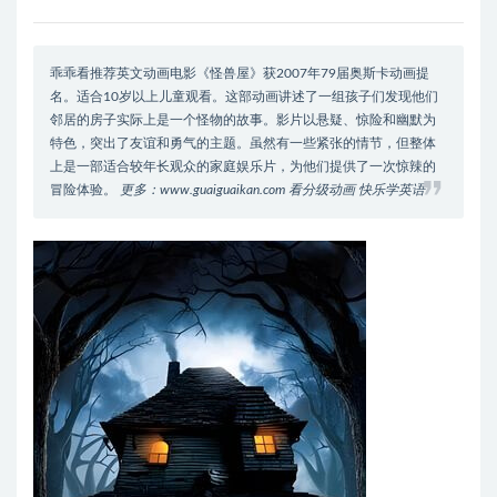
乖乖看推荐英文动画电影《怪兽屋》获2007年79届奥斯卡动画提
名。适合10岁以上儿童观看。这部动画讲述了一组孩子们发现他们
邻居的房子实际上是一个怪物的故事。影片以悬疑、惊险和幽默为
特色，突出了友谊和勇气的主题。虽然有一些紧张的情节，但整体
上是一部适合较年长观众的家庭娱乐片，为他们提供了一次惊辣的
冒险体验。
更多：www.guaiguaikan.com 看分级动画 快乐学英语