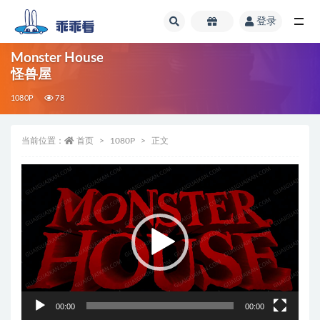
登录
全部
Monster House
怪兽屋
1080P
78
当前位置：
首页
1080P
正文
视
频
播
放
器
00:00
00:00