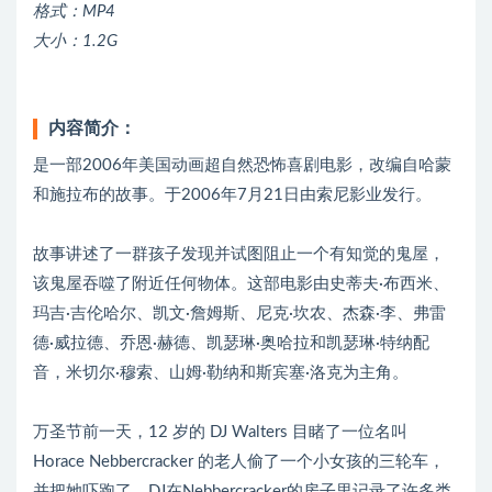
格式：MP4
大小：1.2G
内容简介：
是一部2006年美国动画超自然恐怖喜剧电影，改编自哈蒙
和施拉布的故事。于2006年7月21日由索尼影业发行。
故事讲述了一群孩子发现并试图阻止一个有知觉的鬼屋，
该鬼屋吞噬了附近任何物体。这部电影由史蒂夫·布西米、
玛吉·吉伦哈尔、凯文·詹姆斯、尼克·坎农、杰森·李、弗雷
德·威拉德、乔恩·赫德、凯瑟琳·奥哈拉和凯瑟琳·特纳配
音，米切尔·穆索、山姆·勒纳和斯宾塞·洛克为主角。
万圣节前一天，12 岁的 DJ Walters 目睹了一位名叫
Horace Nebbercracker 的老人偷了一个小女孩的三轮车，
并把她吓跑了。DJ在Nebbercracker的房子里记录了许多类