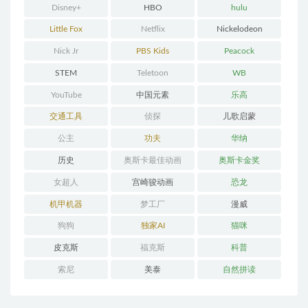
Disney+
HBO
hulu
Little Fox
Netflix
Nickelodeon
Nick Jr
PBS Kids
Peacock
STEM
Teletoon
WB
YouTube
中国元素
乐高
交通工具
侦探
儿歌启蒙
公主
功夫
华纳
历史
奥斯卡最佳动画
奥斯卡金奖
女超人
宫崎骏动画
恐龙
机甲机器
梦工厂
漫威
狗狗
独家AI
猫咪
皮克斯
福克斯
科普
索尼
美泰
自然拼读