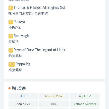
Thomas & Friends: All Engines Go!
6
托马斯与朋友们: 全速前进
Pocoyo
7
小P优优
Red Magic
8
红魔法
Paws of Fury: The Legend of Hank
9
猫狗武林
Peppa Pig
10
小猪佩奇
热门分类
ABC
Amazon Prime
Apple TV
Apple TV+
BBC
Cartoon Network