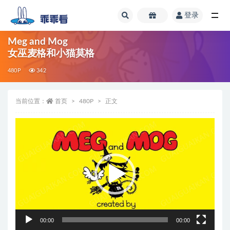
登录
全部
Meg and Mog
女巫麦格和小猫莫格
480P
342
当前位置：
首页
480P
正文
视
频
播
放
器
00:00
00:00