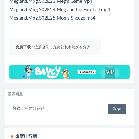
Meg.and.Mog.S02E23.Meg’s Game.mp4
Meg.and.Mog.S02E24.Meg and the Football.mp4
Meg.and.Mog.S02E25.Mog’s Sneeze.mp4
免费下载：
注册登录，免费获取本站所有资源！
发表回复
登录...
后才能评论
热度排行榜