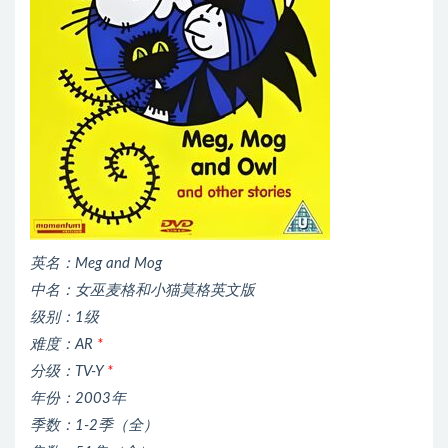
英名：Meg and Mog
中名：女巫麦格和小猫莫格英文版
级别：1级
难度：AR
*
分级：TV-Y
*
年份：2003年
季数：1-2季（全）