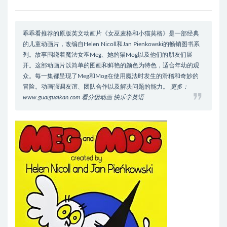
乖乖看推荐的原版英文动画片《女巫麦格和小猫莫格》是一部经典
的儿童动画片，改编自Helen Nicoll和Jan Pienkowski的畅销图书系
列。故事围绕着魔法女巫Meg、她的猫Mog以及他们的朋友们展
开。这部动画片以简单的图画和鲜艳的颜色为特色，适合年幼的观
众。每一集都呈现了Meg和Mog在使用魔法时发生的滑稽和奇妙的
冒险。动画强调友谊、团队合作以及解决问题的能力。
更多：
www.guaiguaikan.com 看分级动画 快乐学英语