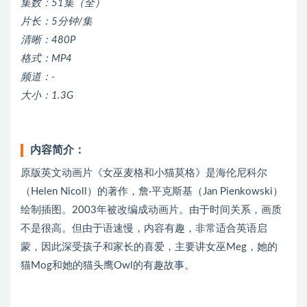
集数：51集（全）
片长：5分钟/集
清晰：480P
格式：MP4
频道：-
大小：1.3G
内容简介：
原版英文动画片《女巫麦格和小猫莫格》是海伦尼科尔
（Helen Nicoll）的著作，詹·平克斯基（Jan Pienkowski）
绘制插图。2003年被改编成动画片。由于时间关系，画质
不是很高。但由于语速慢，内容有趣，非常适合英语启
蒙，因此深受孩子和家长的喜爱，主要讲女巫Meg，她的
猫Mog和她的猫头鹰Owl的有趣故事。