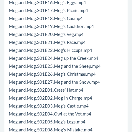
Meg.and.Mog.S01E16.Meg’s Eggs.mp4
Meg.and.Mog.S01E17.Meg’s Picnic.mp4
Meg.and.Mog.S01E18.Meg’s Car.mp4
Meg.and.Mog.S01E19.Meg’s Cauldron.mp4
Meg.and.Mog.S01E20.Meg’s Veg.mp4
Meg.and.Mog.S01E21.Meg’s Race.mp4
Meg.and.Mog.S01E22.Mog’s Hiccups.mp4
Meg.and.Mog.S01E24.Meg up the Creek.mp4
Meg.and.Mog.S01E25.Meg and the Sheep.mp4
Meg.and.Mog.S01E26.Meg’s Christmas.mp4
Meg.and.Mog.S01E27.Meg and the Snow.mp4
Meg.and.Mog.S02E01.Cress’ Hat.mp4
Meg.and.Mog.S02E02.Mog in Charge.mp4
Meg.and.Mog.S02E03.Meg’s Castle.mp4
Meg.and.Mog.S02E04.Owl at the Vet.mp4
Meg.and.Mog.S02E05.Meg’s Legs.mp4
Meg.and.Mog.S02E06.Mog’s Mistake.mp4