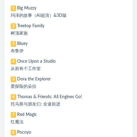
Big Muzzy
1
玛泽的故事（AI超清）&3D版
Treetop Family
2
树顶家族
Bluey
3
布鲁伊
Once Upon a Studio
4
从前有个工作室
Dora the Explorer
5
爱探险的朵拉
Thomas & Friends: All Engines Go!
6
托马斯与朋友们: 全速前进
Red Magic
7
红魔法
Pocoyo
8