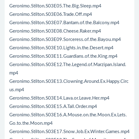
Geronimo.Stilton.S03E05.The.Big.Sleep.mp4
Geronimo.Stilton.S03E06.Trade.Off.mp4
Geronimo.Stilton.S03E07.Bantam.of.the.Balcony.mp4
Geronimo.Stilton.S03E08.Cheese.Raker.mp4
Geronimo.Stilton.S03E09.Sorceress.of.the.Bayou.mp4
Geronimo.Stilton.S03E10.Lights.in.the.Desert.mp4
Geronimo.Stilton.S03E11.Guardians.of.the.King.mp4
Geronimo.Stilton.S03E12.The.Legend.of.Marzipan.Island.
mp4
Geronimo.Stilton.S03E13.Clowning.Around.Ex.Happy.Circ
us.mp4
Geronimo.Stilton.S03E14.Lava.or.Leave.Her.mp4
Geronimo.Stilton.S03E15.A.Tall.Order.mp4
Geronimo.Stilton.S03E16.A.Mouse.on.the.Moon.Ex.Lets.
Go.to.the.Moon.mp4
Geronimo.Stilton.S03E17.Snow.Job.Ex.Winter.Games.mp4