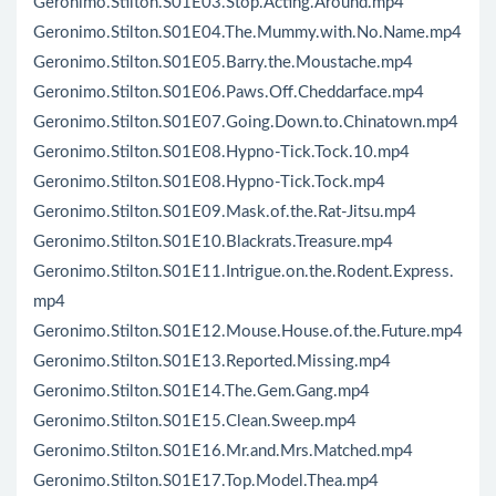
Geronimo.Stilton.S01E03.Stop.Acting.Around.mp4
Geronimo.Stilton.S01E04.The.Mummy.with.No.Name.mp4
Geronimo.Stilton.S01E05.Barry.the.Moustache.mp4
Geronimo.Stilton.S01E06.Paws.Off.Cheddarface.mp4
Geronimo.Stilton.S01E07.Going.Down.to.Chinatown.mp4
Geronimo.Stilton.S01E08.Hypno-Tick.Tock.10.mp4
Geronimo.Stilton.S01E08.Hypno-Tick.Tock.mp4
Geronimo.Stilton.S01E09.Mask.of.the.Rat-Jitsu.mp4
Geronimo.Stilton.S01E10.Blackrats.Treasure.mp4
Geronimo.Stilton.S01E11.Intrigue.on.the.Rodent.Express.
mp4
Geronimo.Stilton.S01E12.Mouse.House.of.the.Future.mp4
Geronimo.Stilton.S01E13.Reported.Missing.mp4
Geronimo.Stilton.S01E14.The.Gem.Gang.mp4
Geronimo.Stilton.S01E15.Clean.Sweep.mp4
Geronimo.Stilton.S01E16.Mr.and.Mrs.Matched.mp4
Geronimo.Stilton.S01E17.Top.Model.Thea.mp4