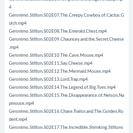
4
Geronimo.Stilton.S02E07.The.Creepy.Cowboy.of.Cactus.G
ulch.mp4
Geronimo.Stilton.S02E08.The.Emerald.Chest.mp4
Geronimo.Stilton.S02E09.Chauncey.and.the.Secret.Cheese
.mp4
Geronimo.Stilton.S02E10.The.Cave.Mouse.mp4
Geronimo.Stilton.S02E11.Say.Cheese.mp4
Geronimo.Stilton.S02E12.The.Mermaid.Mouse.mp4
Geronimo.Stilton.S02E13.Lord.Trap.mp4
Geronimo.Stilton.S02E14.The.Legend.of.Big.Toes.mp4
Geronimo.Stilton.S02E15.The.Disappearance.of.Nelson.Na
pmouse.mp4
Geronimo.Stilton.S02E16.Chase.Trailor.and.The.Golden.Ro
dent.mp4
Geronimo.Stilton.S02E17.The.Incredible.Shrinking.Stiltons