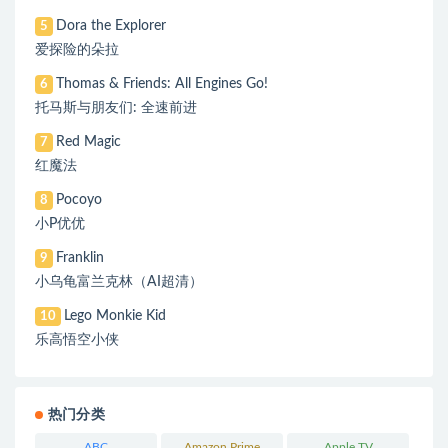
Dora the Explorer
5
爱探险的朵拉
Thomas & Friends: All Engines Go!
6
托马斯与朋友们: 全速前进
Red Magic
7
红魔法
Pocoyo
8
小P优优
Franklin
9
小乌龟富兰克林（AI超清）
Lego Monkie Kid
10
乐高悟空小侠
热门分类
ABC
Amazon Prime
Apple TV