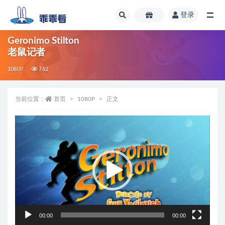
登录
全部
Geronimo Stilton
老鼠记者
1080P
762
当前位置：
首页
1080P
正文
视
频
播
放
器
00:00
00:00