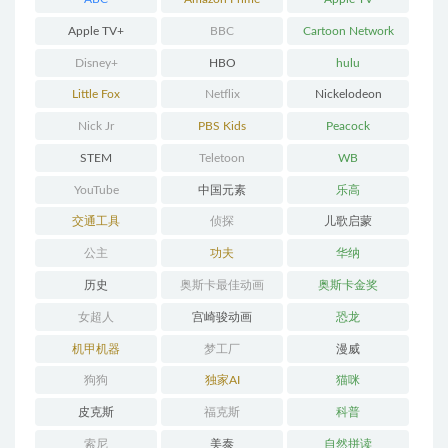
Apple TV+
BBC
Cartoon Network
Disney+
HBO
hulu
Little Fox
Netflix
Nickelodeon
Nick Jr
PBS Kids
Peacock
STEM
Teletoon
WB
YouTube
中国元素
乐高
交通工具
侦探
儿歌启蒙
公主
功夫
华纳
历史
奥斯卡最佳动画
奥斯卡金奖
女超人
宫崎骏动画
恐龙
机甲机器
梦工厂
漫威
狗狗
独家AI
猫咪
皮克斯
福克斯
科普
索尼
美泰
自然拼读