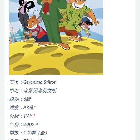
英名：Geronimo Stilton
中名：老鼠记者英文版
级别：6级
难度：AR值
*
分级：TV-Y
*
年份：2009年
季数：1-3季（全）