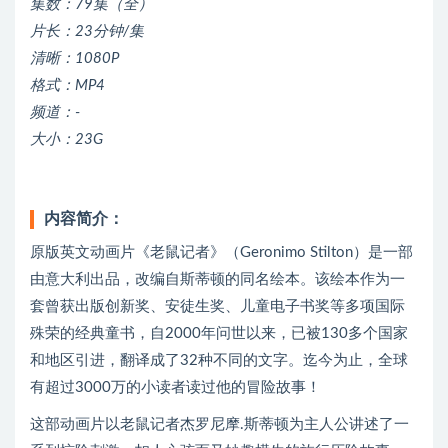
集数：79集（全）
片长：23分钟/集
清晰：1080P
格式：MP4
频道：-
大小：23G
内容简介：
原版英文动画片《老鼠记者》（Geronimo Stilton）是一部
由意大利出品，改编自斯蒂顿的同名绘本。该绘本作为一
套曾获出版创新奖、安徒生奖、儿童电子书奖等多项国际
殊荣的经典童书，自2000年问世以来，已被130多个国家
和地区引进，翻译成了32种不同的文字。迄今为止，全球
有超过3000万的小读者读过他的冒险故事！
这部动画片以老鼠记者杰罗尼摩.斯蒂顿为主人公讲述了一