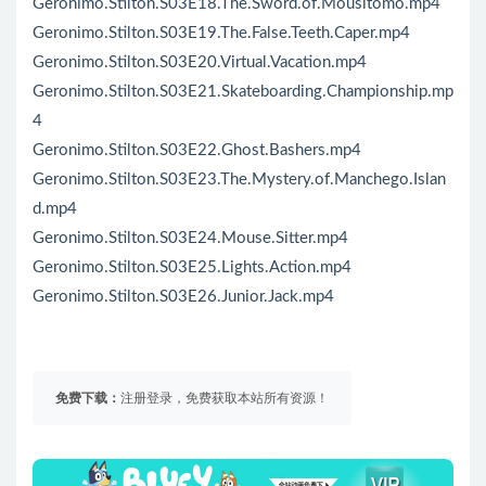
Geronimo.Stilton.S03E18.The.Sword.of.Mousitomo.mp4
Geronimo.Stilton.S03E19.The.False.Teeth.Caper.mp4
Geronimo.Stilton.S03E20.Virtual.Vacation.mp4
Geronimo.Stilton.S03E21.Skateboarding.Championship.mp
4
Geronimo.Stilton.S03E22.Ghost.Bashers.mp4
Geronimo.Stilton.S03E23.The.Mystery.of.Manchego.Islan
d.mp4
Geronimo.Stilton.S03E24.Mouse.Sitter.mp4
Geronimo.Stilton.S03E25.Lights.Action.mp4
Geronimo.Stilton.S03E26.Junior.Jack.mp4
免费下载：
注册登录，免费获取本站所有资源！