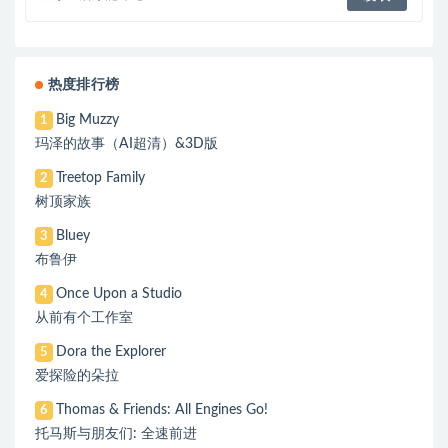
热度排行榜
Big Muzzy
1
玛泽的故事（AI超清）&3D版
Treetop Family
2
树顶家族
Bluey
3
布鲁伊
Once Upon a Studio
4
从前有个工作室
Dora the Explorer
5
爱探险的朵拉
Thomas & Friends: All Engines Go!
6
托马斯与朋友们: 全速前进