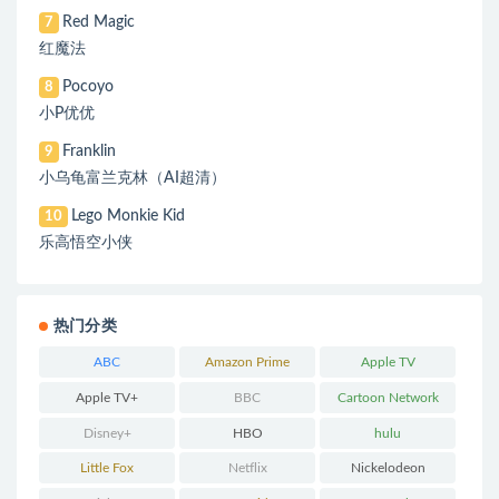
Red Magic
7
红魔法
Pocoyo
8
小P优优
Franklin
9
小乌龟富兰克林（AI超清）
Lego Monkie Kid
10
乐高悟空小侠
热门分类
ABC
Amazon Prime
Apple TV
Apple TV+
BBC
Cartoon Network
Disney+
HBO
hulu
Little Fox
Netflix
Nickelodeon