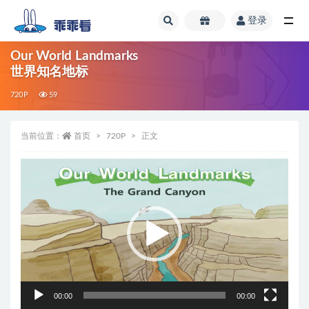
登录
全部
Our World Landmarks
世界知名地标
720P
59
当前位置：
首页
720P
正文
视
频
播
放
器
00:00
00:00