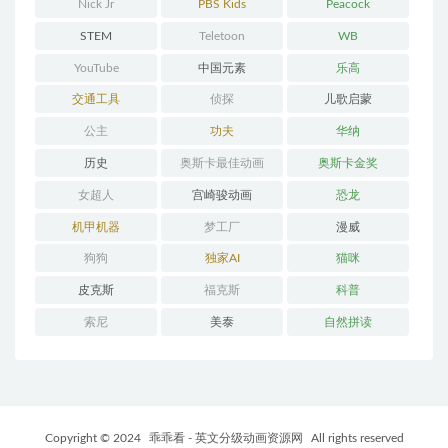
Nick Jr
PBS Kids
Peacock
STEM
Teletoon
WB
YouTube
中国元素
乐高
交通工具
侦探
儿歌启蒙
公主
功夫
华纳
历史
奥斯卡最佳动画
奥斯卡金奖
女超人
宫崎骏动画
恐龙
机甲机器
梦工厂
漫威
狗狗
独家AI
猫咪
皮克斯
福克斯
科普
索尼
美泰
自然拼读
Copyright © 2024
乖乖看 - 英文分级动画资源网
All rights reserved