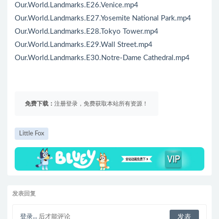
Our.World.Landmarks.E26.Venice.mp4
Our.World.Landmarks.E27.Yosemite National Park.mp4
Our.World.Landmarks.E28.Tokyo Tower.mp4
Our.World.Landmarks.E29.Wall Street.mp4
Our.World.Landmarks.E30.Notre-Dame Cathedral.mp4
免费下载：
注册登录，免费获取本站所有资源！
Little Fox
发表回复
登录...
后才能评论