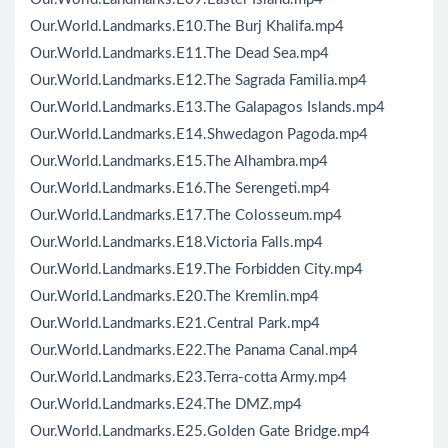
Our.World.Landmarks.E10.The Burj Khalifa.mp4
Our.World.Landmarks.E11.The Dead Sea.mp4
Our.World.Landmarks.E12.The Sagrada Familia.mp4
Our.World.Landmarks.E13.The Galapagos Islands.mp4
Our.World.Landmarks.E14.Shwedagon Pagoda.mp4
Our.World.Landmarks.E15.The Alhambra.mp4
Our.World.Landmarks.E16.The Serengeti.mp4
Our.World.Landmarks.E17.The Colosseum.mp4
Our.World.Landmarks.E18.Victoria Falls.mp4
Our.World.Landmarks.E19.The Forbidden City.mp4
Our.World.Landmarks.E20.The Kremlin.mp4
Our.World.Landmarks.E21.Central Park.mp4
Our.World.Landmarks.E22.The Panama Canal.mp4
Our.World.Landmarks.E23.Terra-cotta Army.mp4
Our.World.Landmarks.E24.The DMZ.mp4
Our.World.Landmarks.E25.Golden Gate Bridge.mp4