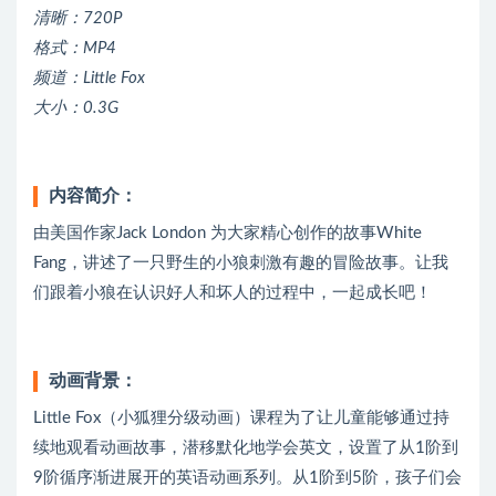
清晰：720P
格式：MP4
频道：Little Fox
大小：0.3G
内容简介：
由美国作家Jack London 为大家精心创作的故事White
Fang，讲述了一只野生的小狼刺激有趣的冒险故事。让我
们跟着小狼在认识好人和坏人的过程中，一起成长吧！
动画背景：
Little Fox（小狐狸分级动画）课程为了让儿童能够通过持
续地观看动画故事，潜移默化地学会英文，设置了从1阶到
9阶循序渐进展开的英语动画系列。从1阶到5阶，孩子们会