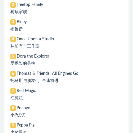
Treetop Family
2
树顶家族
Bluey
3
布鲁伊
Once Upon a Studio
4
从前有个工作室
Dora the Explorer
5
爱探险的朵拉
Thomas & Friends: All Engines Go!
6
托马斯与朋友们: 全速前进
Red Magic
7
红魔法
Pocoyo
8
小P优优
Peppa Pig
9
小猪佩奇