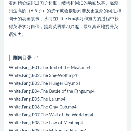
看到精心编排过句子长度，结构和词汇的动画故事。逐渐
到达高阶（6-9阶）的孩子就会接触到涉及更复杂的词汇和
句子的动画故事，从而在Little Fox学习和努力的过程中获
得英语学习自信，提高英语学习兴趣，最终真正地提升英
语实力。
剧集目录：
*
White.Fang.E01.The Trail of the Meat.mp4
White.Fang.E02.The She-Wolf.mp4
White.Fang.E03.The Hunger Cry.mp4
White.Fang.E04.The Battle of the Fangs.mp4
White.Fang.E05.The Lair.mp4
White.Fang.E06.The Gray Cub.mp4
White.Fang.E07.The Wall of the World.mp4
White.Fang.E08.The Law of Meat.mp4
White.Fang.E09.The Makers of Fire.mp4