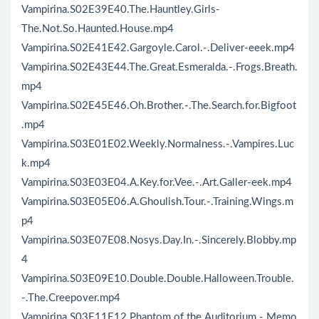
Vampirina.S02E39E40.The.Hauntley.Girls-
The.Not.So.Haunted.House.mp4
Vampirina.S02E41E42.Gargoyle.Carol.-.Deliver-eeek.mp4
Vampirina.S02E43E44.The.Great.Esmeralda.-.Frogs.Breath.
mp4
Vampirina.S02E45E46.Oh.Brother.-.The.Search.for.Bigfoot
.mp4
Vampirina.S03E01E02.Weekly.Normalness.-.Vampires.Luc
k.mp4
Vampirina.S03E03E04.A.Key.for.Vee.-.Art.Galler-eek.mp4
Vampirina.S03E05E06.A.Ghoulish.Tour.-.Training.Wings.m
p4
Vampirina.S03E07E08.Nosys.Day.In.-.Sincerely.Blobby.mp
4
Vampirina.S03E09E10.Double.Double.Halloween.Trouble.
-.The.Creepover.mp4
Vampirina.S03E11E12.Phantom.of.the.Auditorium.-.Memo