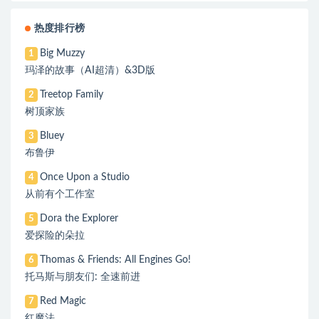
热度排行榜
Big Muzzy
1
玛泽的故事（AI超清）&3D版
Treetop Family
2
树顶家族
Bluey
3
布鲁伊
Once Upon a Studio
4
从前有个工作室
Dora the Explorer
5
爱探险的朵拉
Thomas & Friends: All Engines Go!
6
托马斯与朋友们: 全速前进
Red Magic
7
红魔法