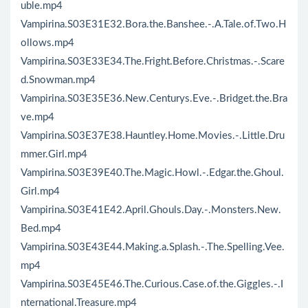
uble.mp4
Vampirina.S03E31E32.Bora.the.Banshee.-.A.Tale.of.Two.H
ollows.mp4
Vampirina.S03E33E34.The.Fright.Before.Christmas.-.Scare
d.Snowman.mp4
Vampirina.S03E35E36.New.Centurys.Eve.-.Bridget.the.Bra
ve.mp4
Vampirina.S03E37E38.Hauntley.Home.Movies.-.Little.Dru
mmer.Girl.mp4
Vampirina.S03E39E40.The.Magic.Howl.-.Edgar.the.Ghoul.
Girl.mp4
Vampirina.S03E41E42.April.Ghouls.Day.-.Monsters.New.
Bed.mp4
Vampirina.S03E43E44.Making.a.Splash.-.The.Spelling.Vee.
mp4
Vampirina.S03E45E46.The.Curious.Case.of.the.Giggles.-.I
nternational.Treasure.mp4