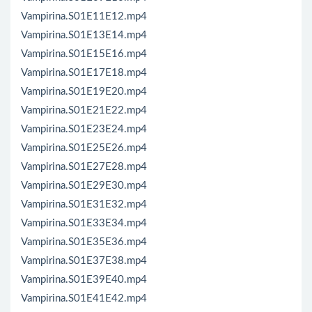
Vampirina.S01E11E12.mp4
Vampirina.S01E13E14.mp4
Vampirina.S01E15E16.mp4
Vampirina.S01E17E18.mp4
Vampirina.S01E19E20.mp4
Vampirina.S01E21E22.mp4
Vampirina.S01E23E24.mp4
Vampirina.S01E25E26.mp4
Vampirina.S01E27E28.mp4
Vampirina.S01E29E30.mp4
Vampirina.S01E31E32.mp4
Vampirina.S01E33E34.mp4
Vampirina.S01E35E36.mp4
Vampirina.S01E37E38.mp4
Vampirina.S01E39E40.mp4
Vampirina.S01E41E42.mp4