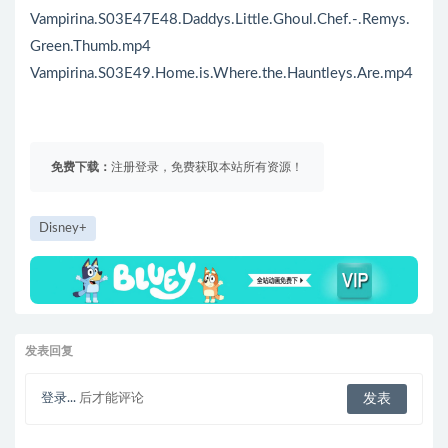
Vampirina.S03E47E48.Daddys.Little.Ghoul.Chef.-.Remys.
Green.Thumb.mp4
Vampirina.S03E49.Home.is.Where.the.Hauntleys.Are.mp4
免费下载：
注册登录，免费获取本站所有资源！
Disney+
发表回复
登录...
后才能评论