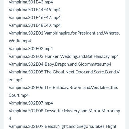
Vampirina.S01E43.mp4
Vampirina.S01E44E45.mp4
Vampirina.S01E46E47.mp4
Vampirina.S01E48E49.mp4
Vampirina.S02E01.Vampirinapire.for.President.and.Wheres.
Wolfie.mp4
Vampirina.S02E02.mp4
Vampirina.S02E03.Franken.Wedding.and.Bat.Hair.Day.mp4
Vampirina.S02E04.Baby.Dragon.and.Gloommates.mp4
Vampirina.S02E05.The.Ghoul.Next.Door.and.Scare.B.and.V
ee.mp4
Vampirina.S02E06.The.Birthday.Broom.and.Vee.Takes.the.
Court.mp4
Vampirina.S02E07.mp4
Vampirina.S02E08.Desserter.Mystery.and.Mirror.Mirror.mp
4
Vampirina.S02E09.Beach.Night.and.Gregoria.Takes.Flight.