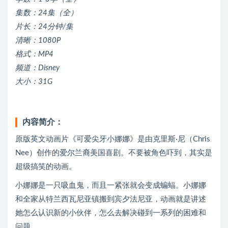
集数：24集（全）
片长：24分钟/集
清晰：1080P
格式：MP4
频道：Disney
大小：31G
内容简介：
原版英文动画片《可爱尖牙小娜娜》是由克里斯·尼（Chris
Nee）创作的爱尔兰裔美国喜剧。不要被角色吓到，其实是
超级搞笑的动画。
小娜娜是一只吸血鬼，而且一紧张就会变成蝙蝠。小娜娜
和全家从特兰西瓦尼亚镇搬到宾夕法尼亚，动画就是讲述
她怎么认识新的小伙伴，怎么去解决碰到一系列的困难和
问题。