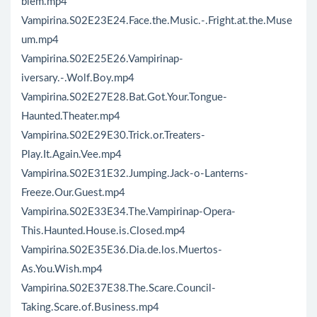
blem.mp4
Vampirina.S02E23E24.Face.the.Music.-.Fright.at.the.Muse
um.mp4
Vampirina.S02E25E26.Vampirinap-
iversary.-.Wolf.Boy.mp4
Vampirina.S02E27E28.Bat.Got.Your.Tongue-
Haunted.Theater.mp4
Vampirina.S02E29E30.Trick.or.Treaters-
Play.It.Again.Vee.mp4
Vampirina.S02E31E32.Jumping.Jack-o-Lanterns-
Freeze.Our.Guest.mp4
Vampirina.S02E33E34.The.Vampirinap-Opera-
This.Haunted.House.is.Closed.mp4
Vampirina.S02E35E36.Dia.de.los.Muertos-
As.You.Wish.mp4
Vampirina.S02E37E38.The.Scare.Council-
Taking.Scare.of.Business.mp4