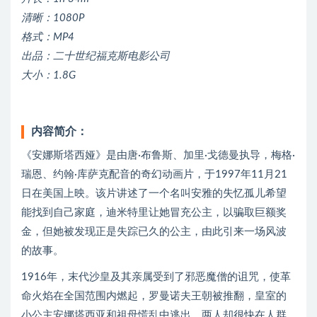
清晰：1080P
格式：MP4
出品：二十世纪福克斯电影公司
大小：1.8G
内容简介：
《安娜斯塔西娅》是由唐·布鲁斯、加里·戈德曼执导，梅格·
瑞恩、约翰·库萨克配音的奇幻动画片，于1997年11月21
日在美国上映。该片讲述了一个名叫安雅的失忆孤儿希望
能找到自己家庭，迪米特里让她冒充公主，以骗取巨额奖
金，但她被发现正是失踪已久的公主，由此引来一场风波
的故事。
1916年，末代沙皇及其亲属受到了邪恶魔僧的诅咒，使革
命火焰在全国范围内燃起，罗曼诺夫王朝被推翻，皇室的
小公主安娜塔西亚和祖母慌乱中逃出，两人却很快在人群