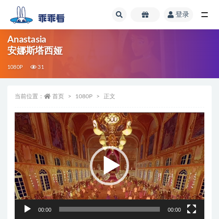
登录
全部
Anastasia
安娜斯塔西娅
1080P
31
当前位置：
首页
1080P
正文
视
频
播
放
器
00:00
00:00