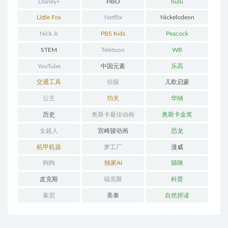
Disney+
HBO
hulu
Little Fox
Netflix
Nickelodeon
Nick Jr
PBS Kids
Peacock
STEM
Teletoon
WB
YouTube
中国元素
乐高
交通工具
侦探
儿歌启蒙
公主
功夫
华纳
历史
奥斯卡最佳动画
奥斯卡金奖
女超人
宫崎骏动画
恐龙
机甲机器
梦工厂
漫威
狗狗
独家AI
猫咪
皮克斯
福克斯
科普
索尼
美泰
自然拼读