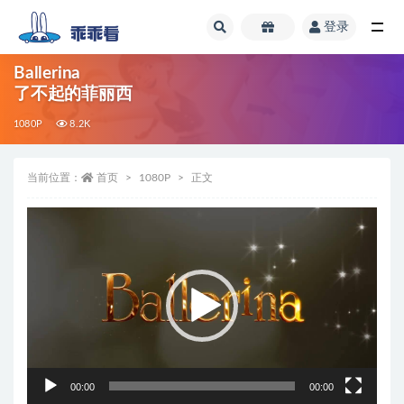
登录
全部
Ballerina
了不起的菲丽西
1080P
8.2K
当前位置：
首页
1080P
正文
视
频
播
放
器
00:00
00:00