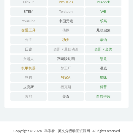
Nick Jr
PBS Kids
Peacock
STEM
Teletoon
WB
YouTube
中国元素
乐高
交通工具
侦探
儿歌启蒙
公主
功夫
华纳
历史
奥斯卡最佳动画
奥斯卡金奖
女超人
宫崎骏动画
恐龙
机甲机器
梦工厂
漫威
狗狗
独家AI
猫咪
皮克斯
福克斯
科普
索尼
美泰
自然拼读
Copyright © 2024
乖乖看 - 英文分级动画资源网
All rights reserved