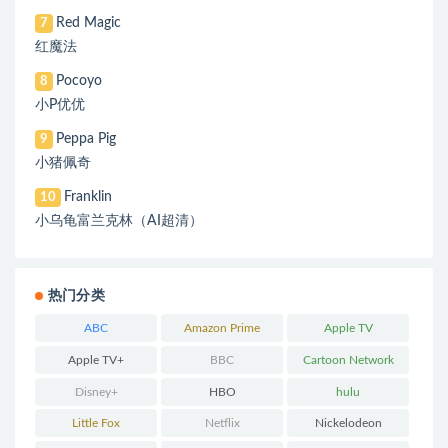
Red Magic
7
红魔法
Pocoyo
8
小P优优
Peppa Pig
9
小猪佩奇
Franklin
10
小乌龟富兰克林（AI超清）
热门分类
ABC
Amazon Prime
Apple TV
Apple TV+
BBC
Cartoon Network
Disney+
HBO
hulu
Little Fox
Netflix
Nickelodeon