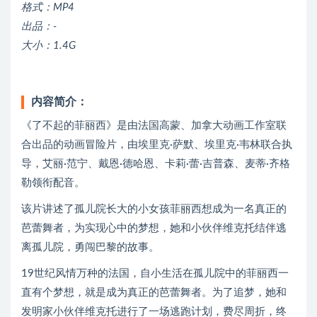
格式：MP4
出品：-
大小：1.4G
内容简介：
《了不起的菲丽西》是由法国高蒙、加拿大动画工作室联
合出品的动画冒险片，由埃里克·萨默、埃里克·韦林联合执
导，艾丽·范宁、戴恩·德哈恩、卡莉·蕾·吉普森、麦蒂·齐格
勒领衔配音。
该片讲述了孤儿院长大的小女孩菲丽西想成为一名真正的
芭蕾舞者，为实现心中的梦想，她和小伙伴维克托结伴逃
离孤儿院，勇闯巴黎的故事。
19世纪风情万种的法国，自小生活在孤儿院中的菲丽西一
直有个梦想，就是成为真正的芭蕾舞者。为了追梦，她和
发明家小伙伴维克托进行了一场逃跑计划，费尽周折，终