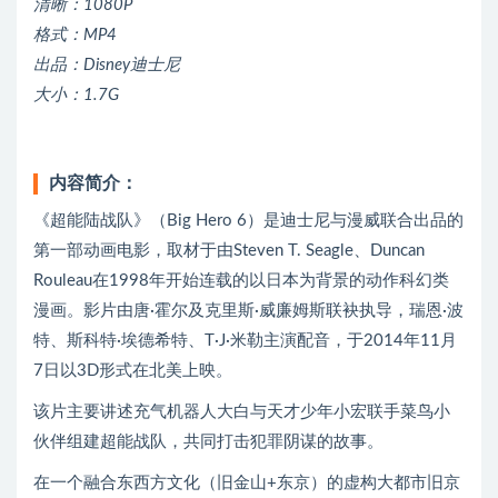
清晰：1080P
格式：MP4
出品：Disney迪士尼
大小：1.7G
内容简介：
《超能陆战队》（Big Hero 6）是迪士尼与漫威联合出品的
第一部动画电影，取材于由Steven T. Seagle、Duncan
Rouleau在1998年开始连载的以日本为背景的动作科幻类
漫画。影片由唐·霍尔及克里斯·威廉姆斯联袂执导，瑞恩·波
特、斯科特·埃德希特、T·J·米勒主演配音，于2014年11月
7日以3D形式在北美上映。
该片主要讲述充气机器人大白与天才少年小宏联手菜鸟小
伙伴组建超能战队，共同打击犯罪阴谋的故事。
在一个融合东西方文化（旧金山+东京）的虚构大都市旧京