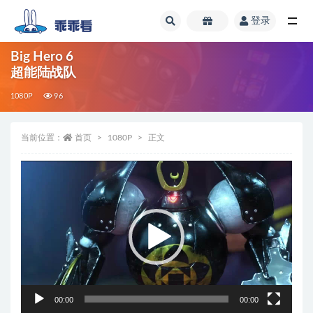
登录
全部
Big Hero 6
超能陆战队
1080P
96
当前位置：
首页
1080P
正文
视
频
播
放
器
00:00
00:00