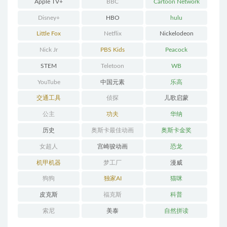
Apple TV+
BBC
Cartoon Network
Disney+
HBO
hulu
Little Fox
Netflix
Nickelodeon
Nick Jr
PBS Kids
Peacock
STEM
Teletoon
WB
YouTube
中国元素
乐高
交通工具
侦探
儿歌启蒙
公主
功夫
华纳
历史
奥斯卡最佳动画
奥斯卡金奖
女超人
宫崎骏动画
恐龙
机甲机器
梦工厂
漫威
狗狗
独家AI
猫咪
皮克斯
福克斯
科普
索尼
美泰
自然拼读