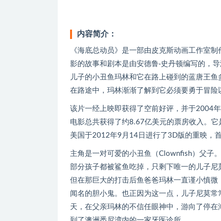
内容简介：
《海底总动员》是一部由皮克斯动画工作室制作
影的故事和剧本是由安德鲁·史丹顿编写的，导
儿子的小丑鱼玛林和它在路上碰到的蓝唐王鱼
在路途中，玛林渐渐了解到它必须要勇于冒险
该片一经上映即获得了空前好评，并于2004
电影总共获得了约8.67亿美元的票房收入。它
美国于2012年9月14日进行了3D版的重映，
主角是一对可爱的小丑鱼（Clownfish）
部分孩子都被鲨鱼吃掉，只剩下唯一的儿子尼
但在那巨大的打击后鱼爸爸玛林一直谨小慎微
闻名的胆小鬼。也正因为这一点，儿子尼莫常
天，在父亲玛林的不信任眼神中，游向了停在
到了澳洲悉尼湾内的一家牙医诊所。