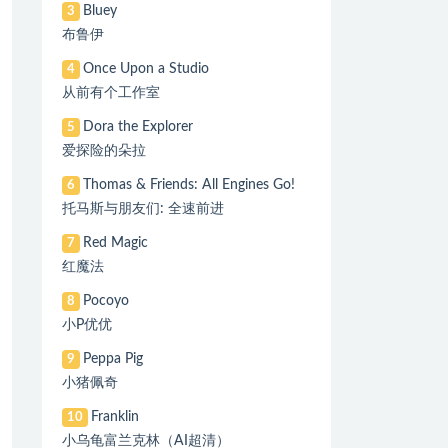
Bluey
3
布鲁伊
Once Upon a Studio
4
从前有个工作室
Dora the Explorer
5
爱探险的朵拉
Thomas & Friends: All Engines Go!
6
托马斯与朋友们: 全速前进
Red Magic
7
红魔法
Pocoyo
8
小P优优
Peppa Pig
9
小猪佩奇
Franklin
10
小乌龟富兰克林（AI超清）