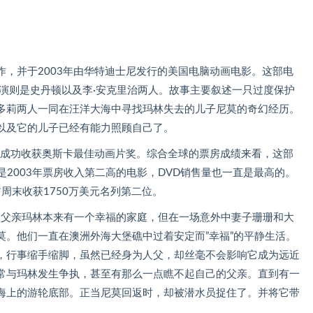
，并于2003年由华特迪士尼发行的美国电脑动画电影。这部电
演则是史丹顿以及李·安克里治两人。故事主要叙述一只过度保护
多莉两人一同在汪洋大海中寻找玛林失去的儿子尼莫的奇幻经历。
以及它的儿子已经有能力照顾自己了。
年成功收获奥斯卡最佳动画片奖。综合全球的票房成绩来看，这部
是2003年票房收入第二高的电影，DVD销售量也一直是最高的。
首周末收获1750万美元名列第二位。
父子。父亲玛林本来有一个幸福的家庭，但在一场意外中妻子珊珊和大
莫。他们一直在澳洲外海大堡礁中过着安定而”幸福”的平静生活。
，行事缩手缩脚，虽然已经身为人父，却丝毫不会影响它成为远近
常与玛林发生争执，甚至有那么一点瞧不起自己的父亲。直到有一
海上的游轮底部。正当尼莫回返时，却被潜水员捉住了。并将它带