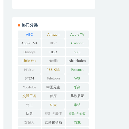
热门分类
ABC
Amazon
Apple TV
Prime
Apple TV+
BBC
Cartoon
Network
Disney+
HBO
hulu
Little Fox
Netflix
Nickelodeo
n
Nick Jr
PBS Kids
Peacock
STEM
Teletoon
WB
YouTube
中国元素
乐高
交通工具
侦探
儿歌启蒙
公主
功夫
华纳
历史
奥斯卡最佳
奥斯卡金奖
动画
女超人
宫崎骏动画
恐龙