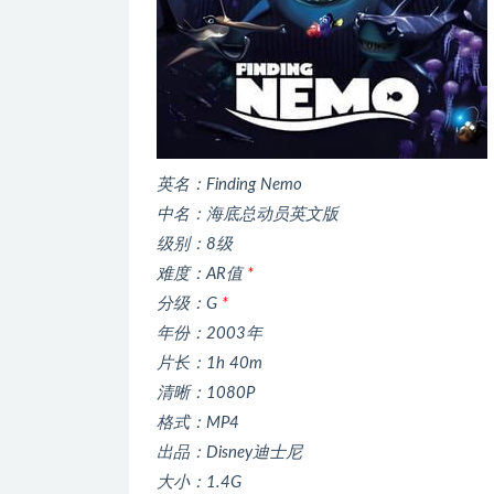
英名：Finding Nemo
中名：海底总动员英文版
级别：8级
难度：AR值
*
分级：G
*
年份：2003年
片长：1h 40m
清晰：1080P
格式：MP4
出品：Disney迪士尼
大小：1.4G