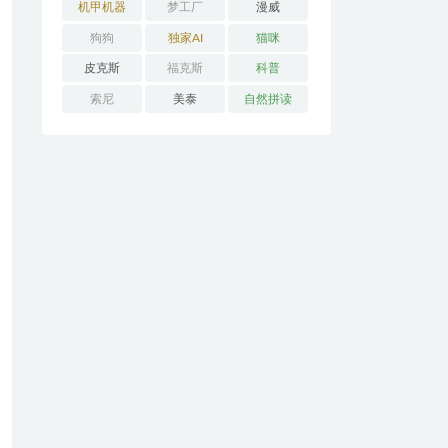
机甲机器
梦工厂
漫威
狗狗
独家AI
猫咪
皮克斯
福克斯
科普
索尼
美泰
自然拼读