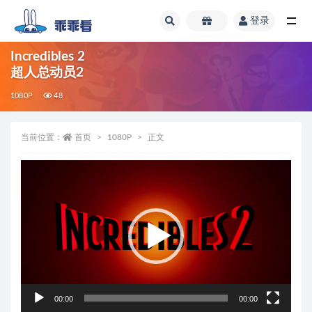
登录
全部
Incredibles 2
超人总动员2
1080P
48
当前位置：
首页
1080P
正文
视
频
播
放
器
00:00
00:00