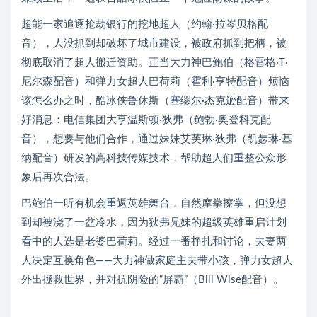
超能一家追逐抢劫银行的挖地超人（约翰·拉岑贝格配
音），人没抓到却破坏了城市建设，被政府抓到把柄，被
彻底取消了超人搬迁资助。正当大力神巴鲍伯（格雷格·T·
尼尔森配音）和弹力女超人巴荷莉（霍利·亨特配音）烦恼
该怎么办之时，酷冰侠鲁休斯（塞缪尔·杰克逊配音）带来
好消息：电信集团大亨温斯顿·狄弗（鲍勃·奥登科克配
音），想要与他们合作，通过妹妹艾芙琳·狄弗（凯瑟琳·基
纳配音）研发的高科技传媒技术，帮助超人们重整公众形
象后再次合法。
巴鲍伯一听有机会重返英雄舞台，自然摩拳擦掌，但没想
到却被浇了一盆冷水，因为狄弗兄妹的超级英雄重启计划
看中的人选是老婆巴荷莉。经过一番挣扎和讨论，夫妻两
人决定互换角色——大力神做家庭主夫带小孩，弹力女超人
外出拯救世界，并对抗阴险的“屏霸”（Bill Wise配音）。