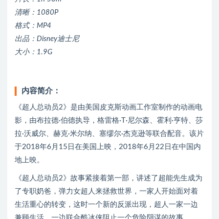
清晰：1080P
格式：MP4
出品：Disney迪士尼
大小：1.9G
内容简介：
《超人总动员2》是由美国皮克斯动画工作室制作的动画电
影，由布拉德·伯德执导，格雷格·T·尼尔森、霍利·亨特、莎
拉·沃威尔、赫克·米尔纳、塞缪尔·杰克逊等联合配音。该片
于2018年6月15日在美国上映，2018年6月22日在中国内
地上映。
《超人总动员2》故事紧接着第一部，讲述了超能先生成为
了专职奶爸，弹力女超人来拯救世界，一家人开始面对着
生活重心的转变，这时一个新的反派出现，超人一家一边
兼顾生活，一边联合酷冰侠阻止一个危险阴谋的故事。