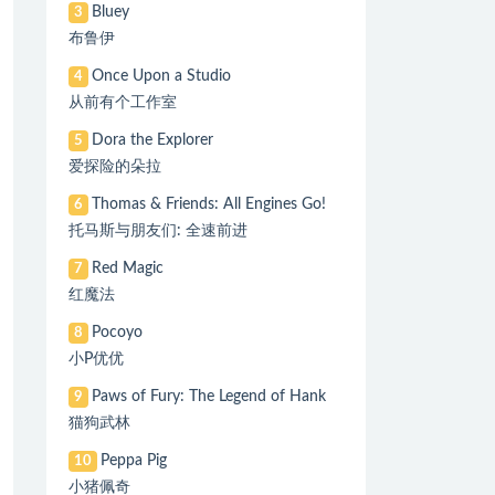
Bluey
3
布鲁伊
Once Upon a Studio
4
从前有个工作室
Dora the Explorer
5
爱探险的朵拉
Thomas & Friends: All Engines Go!
6
托马斯与朋友们: 全速前进
Red Magic
7
红魔法
Pocoyo
8
小P优优
Paws of Fury: The Legend of Hank
9
猫狗武林
Peppa Pig
10
小猪佩奇