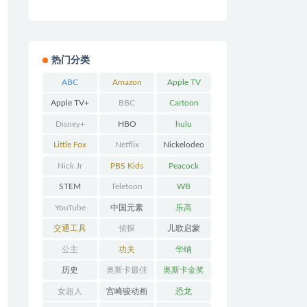
热门分类
ABC
Amazon
Apple TV
Prime
Apple TV+
BBC
Cartoon
Network
Disney+
HBO
hulu
Little Fox
Netflix
Nickelodeo
n
Nick Jr
PBS Kids
Peacock
STEM
Teletoon
WB
YouTube
中国元素
乐高
交通工具
侦探
儿歌启蒙
公主
功夫
华纳
历史
奥斯卡最佳
奥斯卡金奖
动画
女超人
宫崎骏动画
恐龙