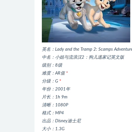
英名：Lady and the Tramp 2: Scamps Adventur
中名：小姐与流浪汉2：狗儿逃家记英文版
级别：8级
难度：AR值
*
分级：G
*
年份：2001年
片长：1h 9m
清晰：1080P
格式：MP4
出品：Disney迪士尼
大小：1.3G