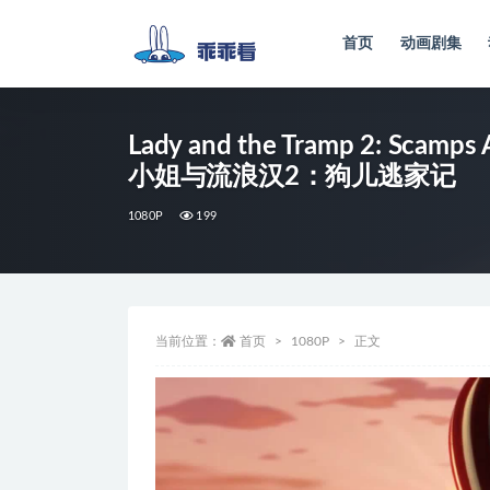
首页
动画剧集
全部
Lady and the Tramp 2: Scamps
小姐与流浪汉2：狗儿逃家记
1080P
199
当前位置：
首页
1080P
正文
视
频
播
放