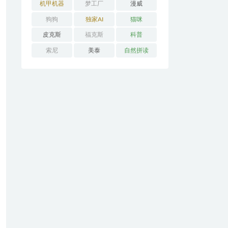
机甲机器
梦工厂
漫威
狗狗
独家AI
猫咪
皮克斯
福克斯
科普
索尼
美泰
自然拼读