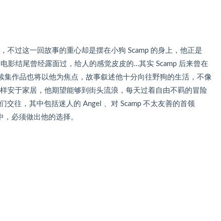
，不过这一回故事的重心却是摆在小狗 Scamp 的身上，他正是
流氓】电影结尾曾经露面过，给人的感觉皮皮的…其实 Scamp 后来曾在
续集作品也将以他为焦点，故事叙述他十分向往野狗的生活，不像
anielle 那样安于家居，他期望能够到街头流浪，每天过着自由不羁的冒险
交往，其中包括迷人的 Angel 、对 Scamp 不太友善的首领
生活中，必须做出他的选择。