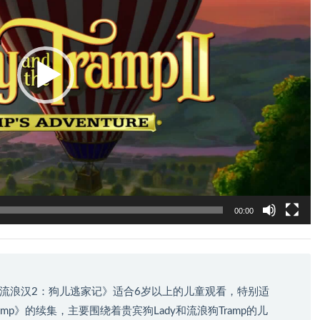
00:00
流浪汉2：狗儿逃家记》适合6岁以上的儿童观看，特别适
 Tramp》的续集，主要围绕着贵宾狗Lady和流浪狗Tramp的儿