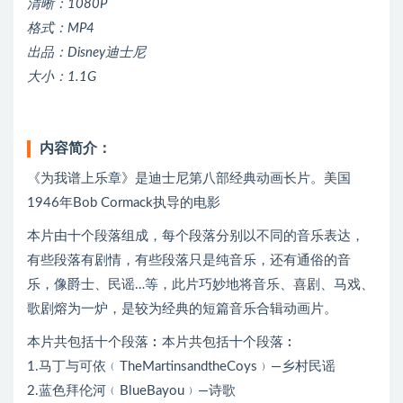
清晰：1080P
格式：MP4
出品：Disney迪士尼
大小：1.1G
内容简介：
《为我谱上乐章》是迪士尼第八部经典动画长片。美国
1946年Bob Cormack执导的电影
本片由十个段落组成，每个段落分别以不同的音乐表达，
有些段落有剧情，有些段落只是纯音乐，还有通俗的音
乐，像爵士、民谣…等，此片巧妙地将音乐、喜剧、马戏、
歌剧熔为一炉，是较为经典的短篇音乐合辑动画片。
本片共包括十个段落︰本片共包括十个段落︰
1.马丁与可依﹙TheMartinsandtheCoys﹚—乡村民谣
2.蓝色拜伦河﹙BlueBayou﹚—诗歌