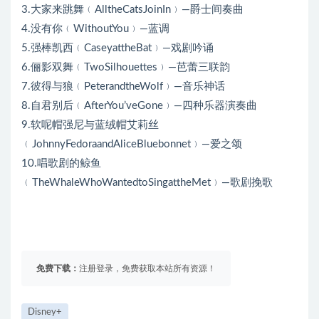
3.大家来跳舞﹙AlltheCatsJoinIn﹚—爵士间奏曲
4.没有你﹙WithoutYou﹚—蓝调
5.强棒凯西﹙CaseyattheBat﹚—戏剧吟诵
6.俪影双舞﹙TwoSilhouettes﹚—芭蕾三联韵
7.彼得与狼﹙PeterandtheWolf﹚—音乐神话
8.自君别后﹙AfterYou’veGone﹚—四种乐器演奏曲
9.软呢帽强尼与蓝绒帽艾莉丝
﹙JohnnyFedoraandAliceBluebonnet﹚—爱之颂
10.唱歌剧的鲸鱼
﹙TheWhaleWhoWantedtoSingattheMet﹚—歌剧挽歌
免费下载：
注册登录，免费获取本站所有资源！
Disney+