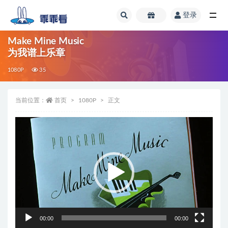
登录
全部
Make Mine Music
为我谱上乐章
1080P
35
当前位置：
首页
1080P
正文
视
频
播
放
器
00:00
00:00