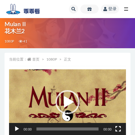
登录
全部
Mulan II
花木兰2
1080P
41
当前位置：
首页
1080P
正文
视
频
播
放
器
00:00
00:00