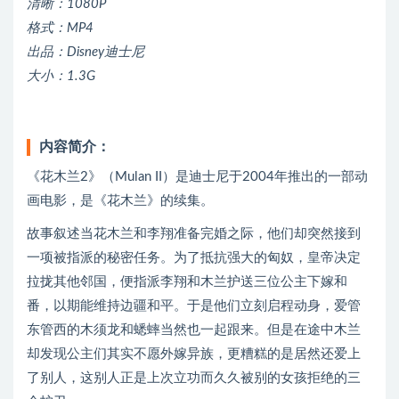
清晰：1080P
格式：MP4
出品：Disney迪士尼
大小：1.3G
内容简介：
《花木兰2》（Mulan II）是迪士尼于2004年推出的一部动
画电影，是《花木兰》的续集。
故事叙述当花木兰和李翔准备完婚之际，他们却突然接到
一项被指派的秘密任务。为了抵抗强大的匈奴，皇帝决定
拉拢其他邻国，便指派李翔和木兰护送三位公主下嫁和
番，以期能维持边疆和平。于是他们立刻启程动身，爱管
东管西的木须龙和蟋蟀当然也一起跟来。但是在途中木兰
却发现公主们其实不愿外嫁异族，更糟糕的是居然还爱上
了别人，这别人正是上次立功而久久被别的女孩拒绝的三