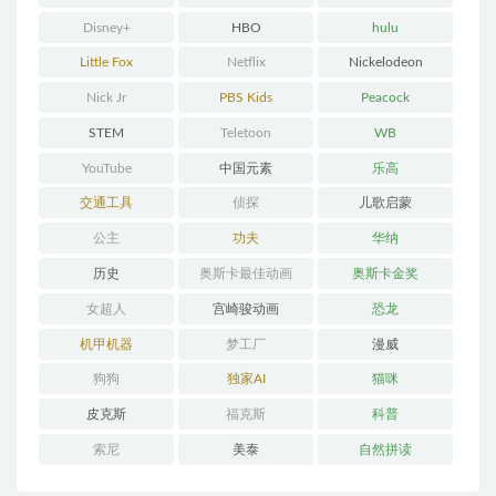
Disney+
HBO
hulu
Little Fox
Netflix
Nickelodeon
Nick Jr
PBS Kids
Peacock
STEM
Teletoon
WB
YouTube
中国元素
乐高
交通工具
侦探
儿歌启蒙
公主
功夫
华纳
历史
奥斯卡最佳动画
奥斯卡金奖
女超人
宫崎骏动画
恐龙
机甲机器
梦工厂
漫威
狗狗
独家AI
猫咪
皮克斯
福克斯
科普
索尼
美泰
自然拼读