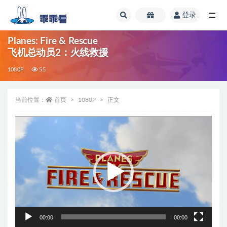
登录
全部
Planes: Fire & Rescue
飞机总动员2：火线救援
1080P
55
当前位置：
首页
1080P
正文
视
频
播
放
器
00:00
00:00