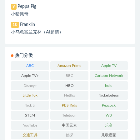
Peppa Pig
9
小猪佩奇
Franklin
10
小乌龟富兰克林（AI超清）
热门分类
ABC
Amazon Prime
Apple TV
Apple TV+
BBC
Cartoon Network
Disney+
HBO
hulu
Little Fox
Netflix
Nickelodeon
Nick Jr
PBS Kids
Peacock
STEM
Teletoon
WB
YouTube
中国元素
乐高
交通工具
侦探
儿歌启蒙