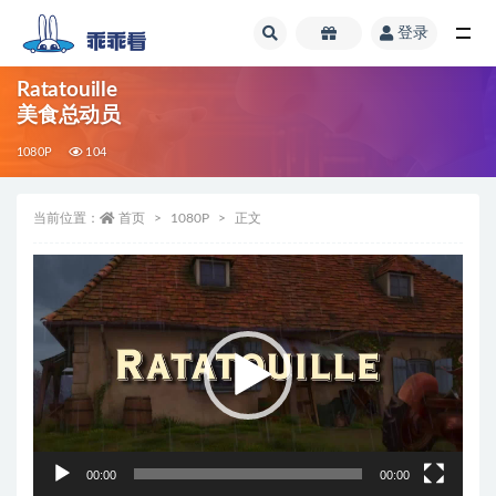
登录
全部
Ratatouille
美食总动员
1080P
104
当前位置：
首页
1080P
正文
视
频
播
放
器
00:00
00:00