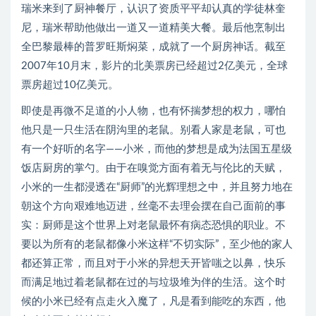
瑞米来到了厨神餐厅，认识了资质平平却认真的学徒林奎
尼，瑞米帮助他做出一道又一道精美大餐。最后他烹制出
全巴黎最棒的普罗旺斯焖菜，成就了一个厨房神话。截至
2007年10月末，影片的北美票房已经超过2亿美元，全球
票房超过10亿美元。
即使是再微不足道的小人物，也有怀揣梦想的权力，哪怕
他只是一只生活在阴沟里的老鼠。别看人家是老鼠，可也
有一个好听的名字——小米，而他的梦想是成为法国五星级
饭店厨房的掌勺。由于在嗅觉方面有着无与伦比的天赋，
小米的一生都浸透在“厨师”的光辉理想之中，并且努力地在
朝这个方向艰难地迈进，丝毫不去理会摆在自己面前的事
实：厨师是这个世界上对老鼠最怀有病态恐惧的职业。不
要以为所有的老鼠都像小米这样“不切实际”，至少他的家人
都还算正常，而且对于小米的异想天开皆嗤之以鼻，快乐
而满足地过着老鼠都在过的与垃圾堆为伴的生活。这个时
候的小米已经有点走火入魔了，凡是看到能吃的东西，他