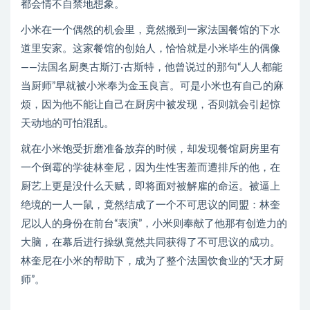
都会情不自禁地想象。
小米在一个偶然的机会里，竟然搬到一家法国餐馆的下水
道里安家。这家餐馆的创始人，恰恰就是小米毕生的偶像
——法国名厨奥古斯汀·古斯特，他曾说过的那句“人人都能
当厨师”早就被小米奉为金玉良言。可是小米也有自己的麻
烦，因为他不能让自己在厨房中被发现，否则就会引起惊
天动地的可怕混乱。
就在小米饱受折磨准备放弃的时候，却发现餐馆厨房里有
一个倒霉的学徒林奎尼，因为生性害羞而遭排斥的他，在
厨艺上更是没什么天赋，即将面对被解雇的命运。被逼上
绝境的一人一鼠，竟然结成了一个不可思议的同盟：林奎
尼以人的身份在前台“表演”，小米则奉献了他那有创造力的
大脑，在幕后进行操纵竟然共同获得了不可思议的成功。
林奎尼在小米的帮助下，成为了整个法国饮食业的“天才厨
师”。