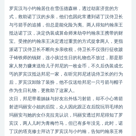
罗宾汉与小约翰居住在雪伍德森林，透过劫富济贫的方
式，救助诺丁汉的乡亲，他们也因此常遭到诺丁汉侍卫长
与弓箭手的追捕，但总是能化险为夷。两人得知约翰亲王
抵达诺丁汉，决定伪装成算命师来劫夺约翰亲王携带的财
宝。受挫的约翰亲王决定透过重赏的方式捉拿两人，更指
派诺丁汉侍卫长不断向乡亲收税，侍卫长不仅强行征收跛
子铸铁师的钱财，连小孩过生日的礼物也不放过，那是那
家人努力赚来送给儿子邦尼的一枚金币，不久后伪装成乞
丐的罗宾汉抵达邦尼一家，在听完邦尼述说侍卫长的行为
后，罗宾汉卸除了装扮，他不仅送给邦尼一只弓箭与帽子
作为生日礼物，更救助了这家人。
次日，邦尼带着姊妹与好友出外练习射箭，却不小心将箭
射进玛丽安小姐的后院，众人因此跟正在后院玩羽毛球的
玛丽安与她的女仆克拉克认识，玛丽安透过邦尼得知了罗
宾汉，两人儿时为青梅竹马，但已有多年没见，此时，诺
丁汉的塔克修士拜访了罗宾汉与小约翰，告知约翰亲王将