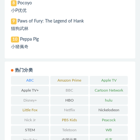
Pocoyo
8
小P优优
Paws of Fury: The Legend of Hank
9
猫狗武林
Peppa Pig
10
小猪佩奇
热门分类
ABC
Amazon Prime
Apple TV
Apple TV+
BBC
Cartoon Network
Disney+
HBO
hulu
Little Fox
Netflix
Nickelodeon
Nick Jr
PBS Kids
Peacock
STEM
Teletoon
WB
YouTube
中国元素
乐高