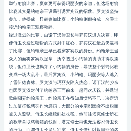
举行射箭比赛，赢家更可获得玛丽安的亲吻，但这场射箭
比赛其实是约翰亲王设局引诱罗宾汉的招数。罗宾汉坚持
参加，他扮成一只鹤参加比赛，小约翰则假扮成一名爵士
接近约翰亲王观察动静。
经过激烈的比赛，由诺丁汉侍卫长与罗宾汉进入决赛，即
使侍卫长透过狡猾的方式射中红心，罗宾汉在最后仍赢得
了比赛，但约翰亲王早已看穿罗宾汉的身份。约翰亲王当
众人的面将罗宾汉捉拿，所幸透过小约翰的协助才得以摆
脱，但侍卫长也揭穿了小约翰的身份，导致整个射箭比赛
变成一场大乱斗，最后罗宾汉、小约翰、玛丽安等人逃入
了雪伍德森林。罗宾汉与玛丽安陷入热恋，诺丁汉的乡亲
也因罗宾汉对付了约翰亲王而前来一起同欢庆祝，并透过
歌曲嘲弄约翰亲王，约翰亲王在得知后愤怒不已，决定透
过加倍征税惩罚作为惩罚，大部分的乡亲都因缴不出税而
被关入监狱。侍卫长继续到处收税，他前往塔克修士所在
的教堂拿取慈善箱的钱财，塔克修士再也无法容忍侍卫长
的行为，而与侍卫长发生冲突，侍卫长借机以叛国罪的名