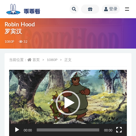
登录
全部
Robin Hood
罗宾汉
1080P
32
当前位置：
首页
1080P
正文
视
频
播
放
器
00:00
00:00