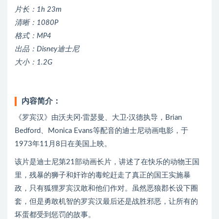
片长：1h 23m
清晰：1080P
格式：MP4
出品：Disney迪士尼
大小：1.2G
内容简介：
《罗宾汉》由沃夫冈·雷瑟曼、大卫·汉德执导，Brian
Bedford、Monica Evans等配音的迪士尼动画电影，于
1973年11月8日在美国上映。
该片是迪士尼第21部动画长片，讲述了在快乐的动物王国
里，残暴的狮子和奸诈的毒蛇赶走了真正的国王实施暴
政，只有狐狸罗宾汉敢和他们作对。虽然恶狼郡长设下圈
套，但是勇敢机智的罗宾汉最后还是战胜邪恶，让所有的
坏蛋都受到惩罚的故事。