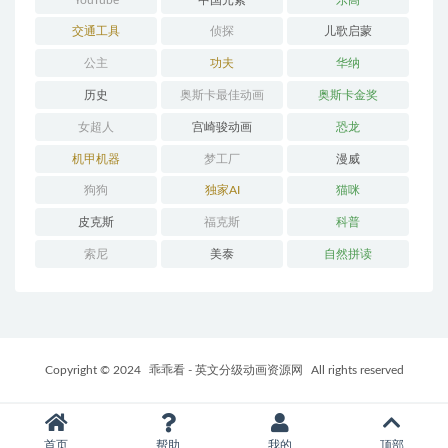
交通工具
侦探
儿歌启蒙
公主
功夫
华纳
历史
奥斯卡最佳动画
奥斯卡金奖
女超人
宫崎骏动画
恐龙
机甲机器
梦工厂
漫威
狗狗
独家AI
猫咪
皮克斯
福克斯
科普
索尼
美泰
自然拼读
Copyright © 2024
乖乖看 - 英文分级动画资源网
All rights reserved
首页
帮助
我的
顶部