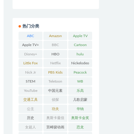
热门分类
ABC
Amazon
Apple TV
Prime
Apple TV+
BBC
Cartoon
Network
Disney+
HBO
hulu
Little Fox
Netflix
Nickelodeo
n
Nick Jr
PBS Kids
Peacock
STEM
Teletoon
WB
YouTube
中国元素
乐高
交通工具
侦探
儿歌启蒙
公主
功夫
华纳
历史
奥斯卡最佳
奥斯卡金奖
动画
女超人
宫崎骏动画
恐龙