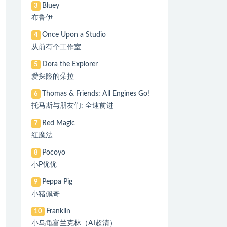
Bluey
3
布鲁伊
Once Upon a Studio
4
从前有个工作室
Dora the Explorer
5
爱探险的朵拉
Thomas & Friends: All Engines Go!
6
托马斯与朋友们: 全速前进
Red Magic
7
红魔法
Pocoyo
8
小P优优
Peppa Pig
9
小猪佩奇
Franklin
10
小乌龟富兰克林（AI超清）