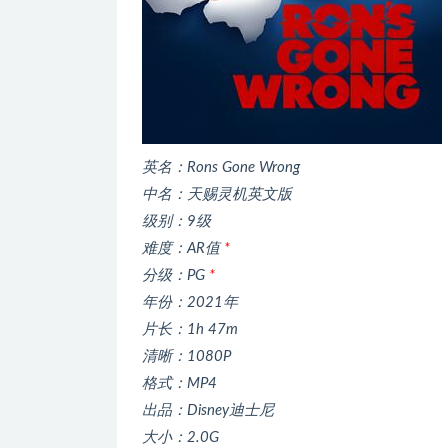
英名：Rons Gone Wrong
中名：天赐灵机英文版
级别：9级
难度：AR值
*
分级：PG
*
年份：2021年
片长：1h 47m
清晰：1080P
格式：MP4
出品：Disney迪士尼
大小：2.0G