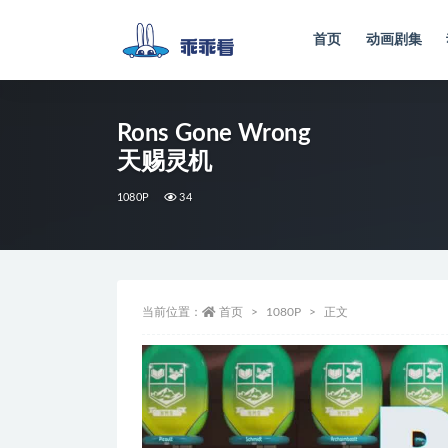
首页
动画剧集
全部
Rons Gone Wrong
天赐灵机
1080P
34
当前位置：
首页
1080P
正文
视
频
播
放