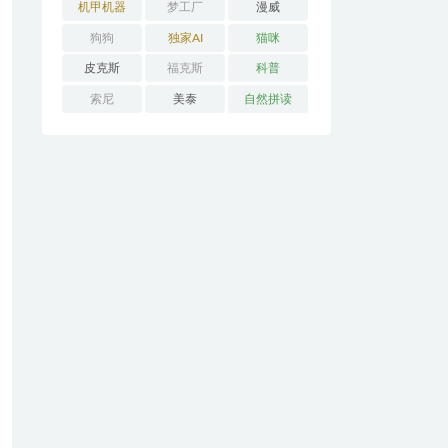
机甲机器
梦工厂
漫威
狗狗
独家AI
猫咪
皮克斯
福克斯
科普
索尼
美泰
自然拼读