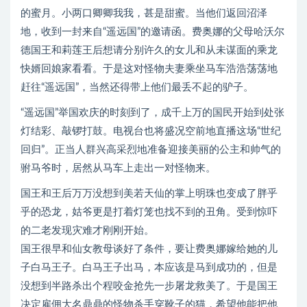
的蜜月。小两口卿卿我我，甚是甜蜜。当他们返回沼泽
地，收到一封来自“遥远国”的邀请函。费奥娜的父母哈沃尔
德国王和莉莲王后想请分别许久的女儿和从未谋面的乘龙
快婿回娘家看看。于是这对怪物夫妻乘坐马车浩浩荡荡地
赶往“遥远国”，当然还得带上他们最丢不起的驴子。
“遥远国”举国欢庆的时刻到了，成千上万的国民开始到处张
灯结彩、敲锣打鼓。电视台也将盛况空前地直播这场“世纪
回归”。正当人群兴高采烈地准备迎接美丽的公主和帅气的
驸马爷时，居然从马车上走出一对怪物来。
国王和王后万万没想到美若天仙的掌上明珠也变成了胖乎
乎的恐龙，姑爷更是打着灯笼也找不到的丑角。受到惊吓
的二老发现灾难才刚刚开始。
国王很早和仙女教母谈好了条件，要让费奥娜嫁给她的儿
子白马王子。白马王子出马，本应该是马到成功的，但是
没想到半路杀出个程咬金抢先一步屠龙救美了。于是国王
决定雇佣大名鼎鼎的怪物杀手穿靴子的猫，希望他能把他