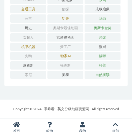
交通工具
侦探
儿歌启蒙
公主
功夫
华纳
历史
奥斯卡最佳动画
奥斯卡金奖
女超人
宫崎骏动画
恐龙
机甲机器
梦工厂
漫威
狗狗
独家AI
猫咪
皮克斯
福克斯
科普
索尼
美泰
自然拼读
Copyright © 2024
乖乖看 - 英文分级动画资源网
All rights reserved
首页
帮助
我的
顶部