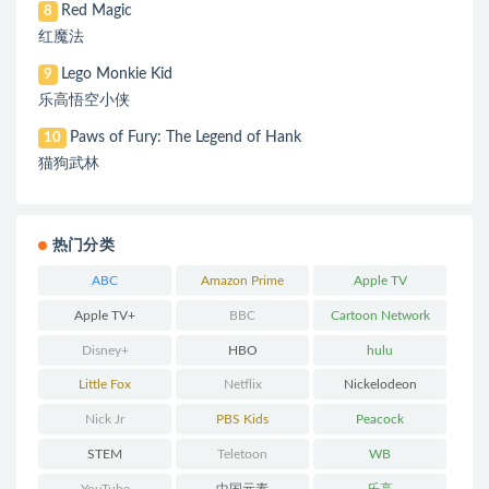
Red Magic
8
红魔法
Lego Monkie Kid
9
乐高悟空小侠
Paws of Fury: The Legend of Hank
10
猫狗武林
热门分类
ABC
Amazon Prime
Apple TV
Apple TV+
BBC
Cartoon Network
Disney+
HBO
hulu
Little Fox
Netflix
Nickelodeon
Nick Jr
PBS Kids
Peacock
STEM
Teletoon
WB
YouTube
中国元素
乐高