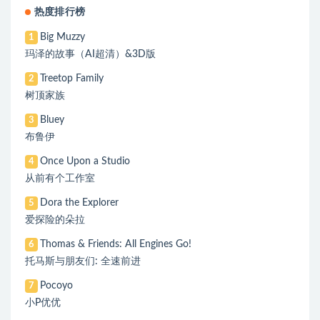
热度排行榜
Big Muzzy
1
玛泽的故事（AI超清）&3D版
Treetop Family
2
树顶家族
Bluey
3
布鲁伊
Once Upon a Studio
4
从前有个工作室
Dora the Explorer
5
爱探险的朵拉
Thomas & Friends: All Engines Go!
6
托马斯与朋友们: 全速前进
Pocoyo
7
小P优优