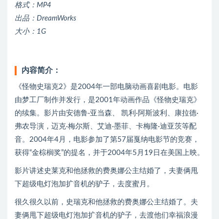
格式：MP4
出品：DreamWorks
大小：1G
内容简介：
《怪物史瑞克2》是2004年一部电脑动画喜剧电影。电影
由梦工厂制作并发行，是2001年动画作品《怪物史瑞克》
的续集。影片由安德鲁·亚当森、 凯利·阿斯波利、康拉德·
弗农导演，迈克·梅尔斯、艾迪·墨菲、卡梅隆·迪亚茨等配
音。2004年4月，电影参加了第57届戛纳电影节的竞赛，
获得“金棕榈奖”的提名，并于2004年5月19日在美国上映。
影片讲述史莱克和他拯救的费奥娜公主结婚了，夫妻俩甩
下超级电灯泡加扩音机的驴子，去度蜜月。
很久很久以前，史瑞克和他拯救的费奥娜公主结婚了。夫
妻俩甩下超级电灯泡加扩音机的驴子，去渡他们幸福浪漫