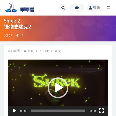
登录
全部
Shrek 2
怪物史瑞克2
1080P
47
当前位置：
首页
1080P
正文
视
频
播
放
器
00:00
00:00