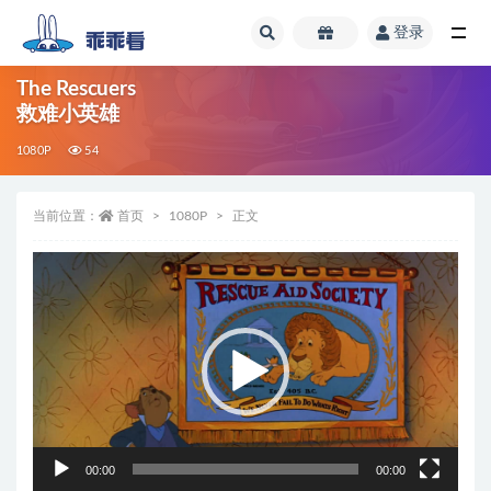
登录
全部
The Rescuers
救难小英雄
1080P
54
当前位置：
首页
1080P
正文
视
频
播
放
器
00:00
00:00