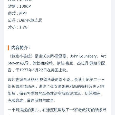
清晰：1080P
格式：MP4
出品：Disney迪士尼
大小：1.2G
内容简介：
《救难小英雄》是由沃夫冈·雷瑟曼、John Lounsbery、Art
Stevens执导，鲍勃·纽哈特、伊娃·嘉宝、杰拉丹·佩姬等配
音，于1977年6月22日在美国上映。
该片改编自马格丽·夏普所著两部小说，是迪士尼第二十三
部长篇剧情动画，讲述了孤女潘妮被邪恶的梅杜莎夫人绑
架后，偷偷将求救的纸条放进空瓶随波漂流，历经艰险、
克服磨难，最终获救的故事。
一个叫潘妮的孤儿，在漂流瓶里放了一张“救救我”的纸条寻