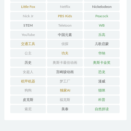
Little Fox
Netflix
Nickelodeon
Nick Jr
PBS Kids
Peacock
STEM
Teletoon
WB
YouTube
中国元素
乐高
交通工具
侦探
儿歌启蒙
公主
功夫
华纳
历史
奥斯卡最佳动画
奥斯卡金奖
女超人
宫崎骏动画
恐龙
机甲机器
梦工厂
漫威
狗狗
独家AI
猫咪
皮克斯
福克斯
科普
索尼
美泰
自然拼读