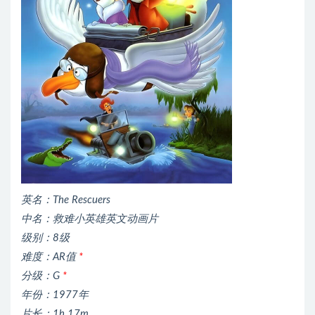
英名：The Rescuers
中名：救难小英雄英文动画片
级别：8级
难度：AR值
*
分级：G
*
年份：1977年
片长：1h 17m