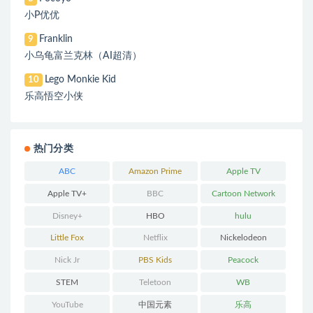
小P优优
Franklin
9
小乌龟富兰克林（AI超清）
Lego Monkie Kid
10
乐高悟空小侠
热门分类
ABC
Amazon Prime
Apple TV
Apple TV+
BBC
Cartoon Network
Disney+
HBO
hulu
Little Fox
Netflix
Nickelodeon
Nick Jr
PBS Kids
Peacock
STEM
Teletoon
WB
YouTube
中国元素
乐高