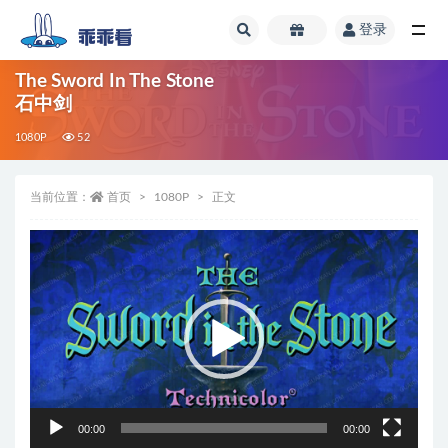
登录
全部
The Sword In The Stone
石中剑
1080P
52
当前位置：
首页
1080P
正文
视
频
播
放
器
00:00
00:00