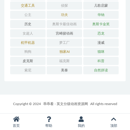
交通工具
侦探
儿歌启蒙
公主
功夫
华纳
历史
奥斯卡最佳动画
奥斯卡金奖
女超人
宫崎骏动画
恐龙
机甲机器
梦工厂
漫威
狗狗
独家AI
猫咪
皮克斯
福克斯
科普
索尼
美泰
自然拼读
Copyright © 2024
乖乖看 - 英文分级动画资源网
All rights reserved
首页
帮助
我的
顶部