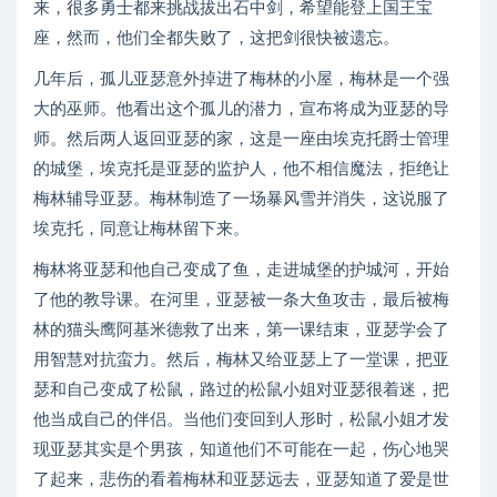
来，很多勇士都来挑战拔出石中剑，希望能登上国王宝
座，然而，他们全都失败了，这把剑很快被遗忘。
几年后，孤儿亚瑟意外掉进了梅林的小屋，梅林是一个强
大的巫师。他看出这个孤儿的潜力，宣布将成为亚瑟的导
师。然后两人返回亚瑟的家，这是一座由埃克托爵士管理
的城堡，埃克托是亚瑟的监护人，他不相信魔法，拒绝让
梅林辅导亚瑟。梅林制造了一场暴风雪并消失，这说服了
埃克托，同意让梅林留下来。
梅林将亚瑟和他自己变成了鱼，走进城堡的护城河，开始
了他的教导课。在河里，亚瑟被一条大鱼攻击，最后被梅
林的猫头鹰阿基米德救了出来，第一课结束，亚瑟学会了
用智慧对抗蛮力。然后，梅林又给亚瑟上了一堂课，把亚
瑟和自己变成了松鼠，路过的松鼠小姐对亚瑟很着迷，把
他当成自己的伴侣。当他们变回到人形时，松鼠小姐才发
现亚瑟其实是个男孩，知道他们不可能在一起，伤心地哭
了起来，悲伤的看着梅林和亚瑟远去，亚瑟知道了爱是世