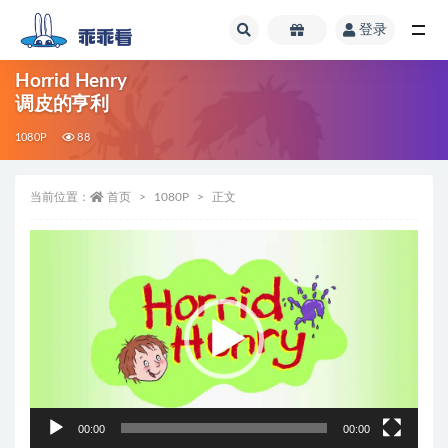
登录
全部
Horrid Henry
调皮的亨利
1080P
88
当前位置：
首页
1080P
正文
视
频
播
放
器
00:00
00:00