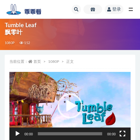
登录
全部
Tumble Leaf
飘零叶
1080P
152
当前位置：
首页
1080P
正文
视
频
播
放
器
00:00
00:00