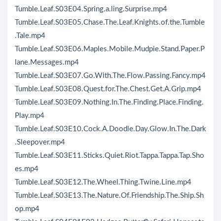
Tumble.Leaf.S03E04.Spring.a.ling.Surprise.mp4
Tumble.Leaf.S03E05.Chase.The.Leaf.Knights.of.the.Tumble
.Tale.mp4
Tumble.Leaf.S03E06.Maples.Mobile.Mudpie.Stand.Paper.P
lane.Messages.mp4
Tumble.Leaf.S03E07.Go.With.The.Flow.Passing.Fancy.mp4
Tumble.Leaf.S03E08.Quest.for.The.Chest.Get.A.Grip.mp4
Tumble.Leaf.S03E09.Nothing.In.The.Finding.Place.Finding.
Play.mp4
Tumble.Leaf.S03E10.Cock.A.Doodle.Day.Glow.In.The.Dark
.Sleepover.mp4
Tumble.Leaf.S03E11.Sticks.Quiet.Riot.Tappa.Tappa.Tap.Sho
es.mp4
Tumble.Leaf.S03E12.The.Wheel.Thing.Twine.Line.mp4
Tumble.Leaf.S03E13.The.Nature.Of.Friendship.The.Ship.Sh
op.mp4