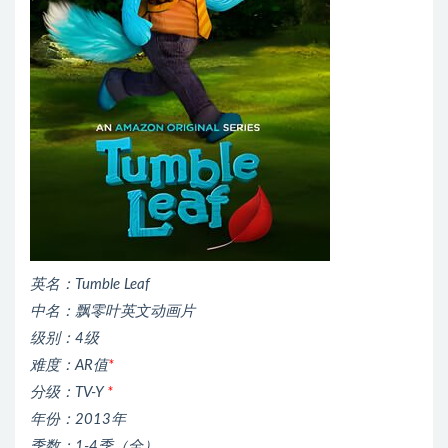
英名：Tumble Leaf
中名：飘零叶英文动画片
级别：4级
难度：AR值
*
分级：TV-Y
*
年份：2013年
季数：1-4季（全）