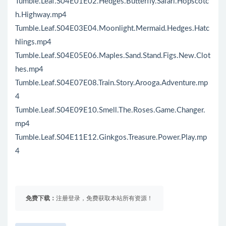
Tumble.Leaf.S04E01E02.Hedges.Butterfly.Safari.Hopscotc
h.Highway.mp4
Tumble.Leaf.S04E03E04.Moonlight.Mermaid.Hedges.Hatc
hlings.mp4
Tumble.Leaf.S04E05E06.Maples.Sand.Stand.Figs.New.Clot
hes.mp4
Tumble.Leaf.S04E07E08.Train.Story.Arooga.Adventure.mp
4
Tumble.Leaf.S04E09E10.Smell.The.Roses.Game.Changer.
mp4
Tumble.Leaf.S04E11E12.Ginkgos.Treasure.Power.Play.mp
4
免费下载：
注册登录，免费获取本站所有资源！