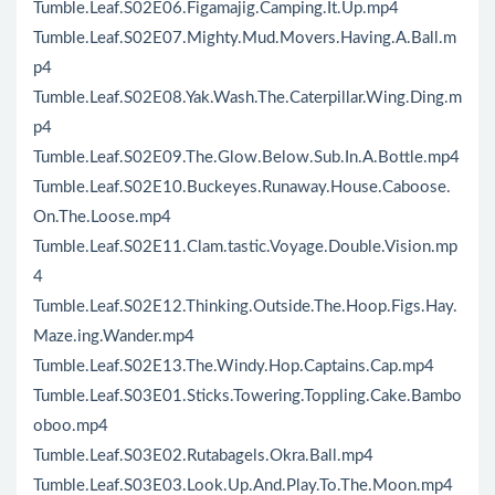
Tumble.Leaf.S02E06.Figamajig.Camping.It.Up.mp4
Tumble.Leaf.S02E07.Mighty.Mud.Movers.Having.A.Ball.m
p4
Tumble.Leaf.S02E08.Yak.Wash.The.Caterpillar.Wing.Ding.m
p4
Tumble.Leaf.S02E09.The.Glow.Below.Sub.In.A.Bottle.mp4
Tumble.Leaf.S02E10.Buckeyes.Runaway.House.Caboose.
On.The.Loose.mp4
Tumble.Leaf.S02E11.Clam.tastic.Voyage.Double.Vision.mp
4
Tumble.Leaf.S02E12.Thinking.Outside.The.Hoop.Figs.Hay.
Maze.ing.Wander.mp4
Tumble.Leaf.S02E13.The.Windy.Hop.Captains.Cap.mp4
Tumble.Leaf.S03E01.Sticks.Towering.Toppling.Cake.Bambo
oboo.mp4
Tumble.Leaf.S03E02.Rutabagels.Okra.Ball.mp4
Tumble.Leaf.S03E03.Look.Up.And.Play.To.The.Moon.mp4