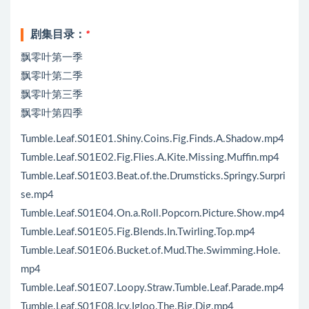
剧集目录：
*
飘零叶第一季
飘零叶第二季
飘零叶第三季
飘零叶第四季
Tumble.Leaf.S01E01.Shiny.Coins.Fig.Finds.A.Shadow.mp4
Tumble.Leaf.S01E02.Fig.Flies.A.Kite.Missing.Muffin.mp4
Tumble.Leaf.S01E03.Beat.of.the.Drumsticks.Springy.Surpri
se.mp4
Tumble.Leaf.S01E04.On.a.Roll.Popcorn.Picture.Show.mp4
Tumble.Leaf.S01E05.Fig.Blends.In.Twirling.Top.mp4
Tumble.Leaf.S01E06.Bucket.of.Mud.The.Swimming.Hole.
mp4
Tumble.Leaf.S01E07.Loopy.Straw.Tumble.Leaf.Parade.mp4
Tumble.Leaf.S01E08.Icy.Igloo.The.Big.Dig.mp4