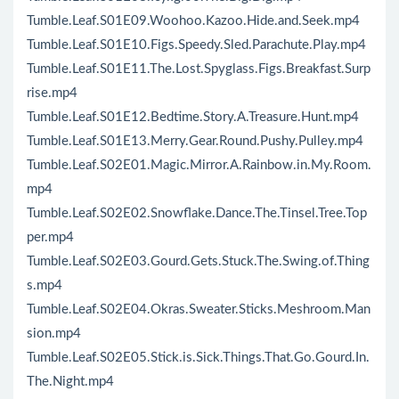
Tumble.Leaf.S01E09.Woohoo.Kazoo.Hide.and.Seek.mp4
Tumble.Leaf.S01E10.Figs.Speedy.Sled.Parachute.Play.mp4
Tumble.Leaf.S01E11.The.Lost.Spyglass.Figs.Breakfast.Surp
rise.mp4
Tumble.Leaf.S01E12.Bedtime.Story.A.Treasure.Hunt.mp4
Tumble.Leaf.S01E13.Merry.Gear.Round.Pushy.Pulley.mp4
Tumble.Leaf.S02E01.Magic.Mirror.A.Rainbow.in.My.Room.
mp4
Tumble.Leaf.S02E02.Snowflake.Dance.The.Tinsel.Tree.Top
per.mp4
Tumble.Leaf.S02E03.Gourd.Gets.Stuck.The.Swing.of.Thing
s.mp4
Tumble.Leaf.S02E04.Okras.Sweater.Sticks.Meshroom.Man
sion.mp4
Tumble.Leaf.S02E05.Stick.is.Sick.Things.That.Go.Gourd.In.
The.Night.mp4