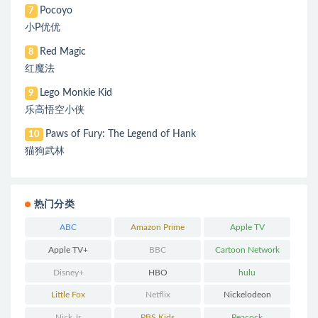
Pocoyo
7
小P优优
Red Magic
8
红魔法
Lego Monkie Kid
9
乐高悟空小侠
Paws of Fury: The Legend of Hank
10
猫狗武林
热门分类
ABC
Amazon Prime
Apple TV
Apple TV+
BBC
Cartoon Network
Disney+
HBO
hulu
Little Fox
Netflix
Nickelodeon
Nick Jr
PBS Kids
Peacock