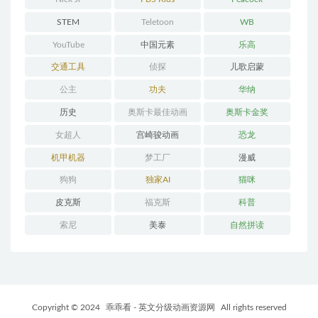
STEM
Teletoon
WB
YouTube
中国元素
乐高
交通工具
侦探
儿歌启蒙
公主
功夫
华纳
历史
奥斯卡最佳动画
奥斯卡金奖
女超人
宫崎骏动画
恐龙
机甲机器
梦工厂
漫威
狗狗
独家AI
猫咪
皮克斯
福克斯
科普
索尼
美泰
自然拼读
Copyright © 2024
乖乖看 - 英文分级动画资源网
All rights reserved