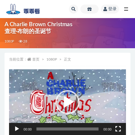
登录
全部
A Charlie Brown Christmas
查理·布朗的圣诞节
1080P
28
当前位置：
首页
1080P
正文
视
频
播
放
器
00:00
00:00