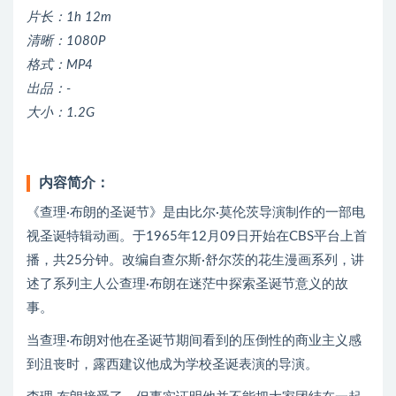
片长：1h 12m
清晰：1080P
格式：MP4
出品：-
大小：1.2G
内容简介：
《查理·布朗的圣诞节》是由比尔·莫伦茨导演制作的一部电
视圣诞特辑动画。于1965年12月09日开始在CBS平台上首
播，共25分钟。改编自查尔斯·舒尔茨的花生漫画系列，讲
述了系列主人公查理·布朗在迷茫中探索圣诞节意义的故
事。
当查理·布朗对他在圣诞节期间看到的压倒性的商业主义感
到沮丧时，露西建议他成为学校圣诞表演的导演。