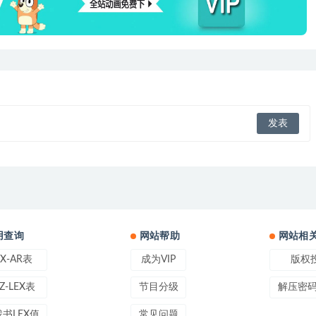
用查询
网站帮助
网站相
EX-AR表
成为VIP
版权
Z-LEX表
节目分级
解压密码:
书LEX值
常见问题