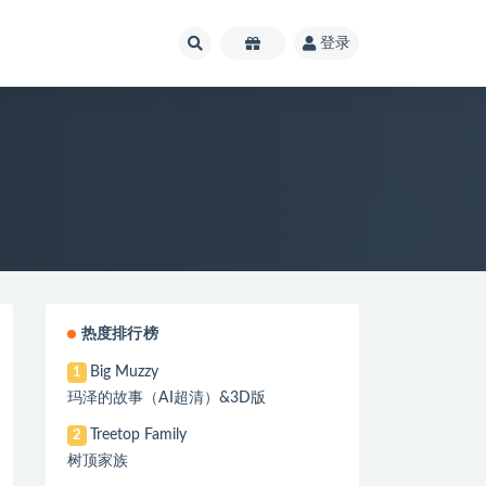
登录
热度排行榜
Big Muzzy
1
玛泽的故事（AI超清）&3D版
Treetop Family
2
树顶家族