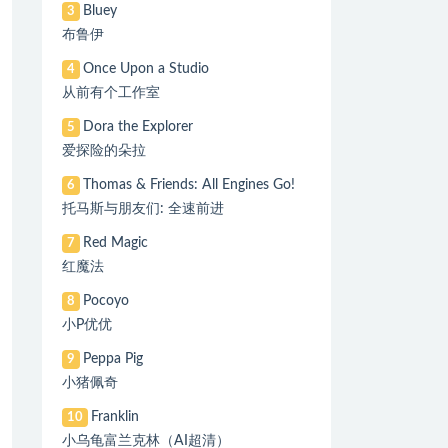
Bluey
3
布鲁伊
Once Upon a Studio
4
从前有个工作室
Dora the Explorer
5
爱探险的朵拉
Thomas & Friends: All Engines Go!
6
托马斯与朋友们: 全速前进
Red Magic
7
红魔法
Pocoyo
8
小P优优
Peppa Pig
9
小猪佩奇
Franklin
10
小乌龟富兰克林（AI超清）