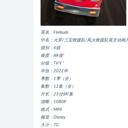
英名：Firebuds
中名：火芽/三宝救援队/风火救援队英文动画
级别：4级
难度：AR值
*
分级：TV-Y
*
年份：2022年
季数：1季（全）
集数：12集（全）
片长：23分钟/集
清晰：1080P
格式：MP4
频道：Disney
大小：7G