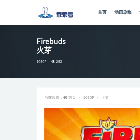
首页
动画剧集
全部
Firebuds
火芽
1080P
253
当前位置：
首页
1080P
正文
视
频
播
放