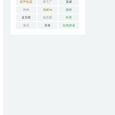
机甲机器
梦工厂
漫威
狗狗
独家AI
猫咪
皮克斯
福克斯
科普
索尼
美泰
自然拼读