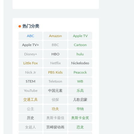
热门分类
ABC
Amazon
Apple TV
Prime
Apple TV+
BBC
Cartoon
Network
Disney+
HBO
hulu
Little Fox
Netflix
Nickelodeo
n
Nick Jr
PBS Kids
Peacock
STEM
Teletoon
WB
YouTube
中国元素
乐高
交通工具
侦探
儿歌启蒙
公主
功夫
华纳
历史
奥斯卡最佳
奥斯卡金奖
动画
女超人
宫崎骏动画
恐龙