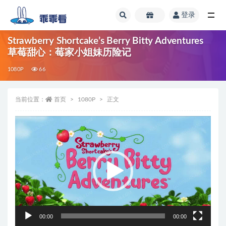
登录
全部
Strawberry Shortcake’s Berry Bitty Adventures
草莓甜心：莓家小姐妹历险记
1080P
66
当前位置：
首页
1080P
正文
视
频
播
放
器
00:00
00:00