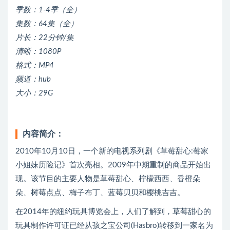
季数：1-4季（全）
集数：64集（全）
片长：22分钟/集
清晰：1080P
格式：MP4
频道：hub
大小：29G
内容简介：
2010年10月10日，一个新的电视系列剧《草莓甜心:莓家
小姐妹历险记》首次亮相。2009年中期重制的商品开始出
现。该节目的主要人物是草莓甜心、柠檬西西、香橙朵
朵、树莓点点、梅子布丁、蓝莓贝贝和樱桃吉吉。
在2014年的纽约玩具博览会上，人们了解到，草莓甜心的
玩具制作许可证已经从孩之宝公司(Hasbro)转移到一家名为