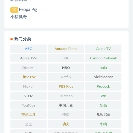
Peppa Pig
10
小猪佩奇
热门分类
ABC
Amazon Prime
Apple TV
Apple TV+
BBC
Cartoon Network
Disney+
HBO
hulu
Little Fox
Netflix
Nickelodeon
Nick Jr
PBS Kids
Peacock
STEM
Teletoon
WB
YouTube
中国元素
乐高
交通工具
侦探
儿歌启蒙
公主
功夫
华纳