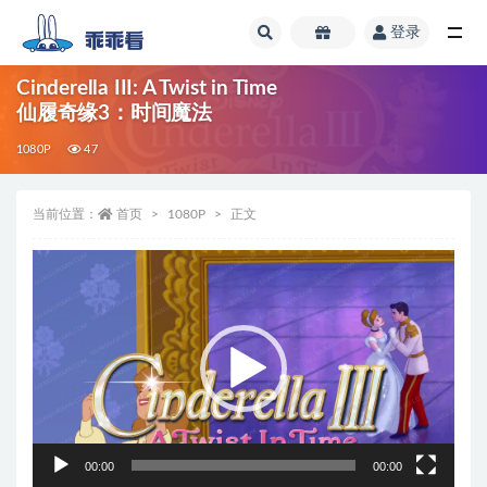
登录
全部
Cinderella III: A Twist in Time
仙履奇缘3：时间魔法
1080P
47
当前位置：
首页
1080P
正文
视
频
播
放
器
00:00
00:00