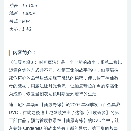
片长：1h 13m
清晰：1080P
格式：MP4
大小：1.4G
内容简介：
《仙履奇缘3： 时间魔法》是一个全新的故事，跟第二集以
短篇合集的方式并不同。在第三集的故事当中，仙度瑞拉
那位坏心的后母居然发现了魔法的秘密，便去偷了神仙教
母的魔杖，用魔法让时光倒流，让仙度瑞拉如今的幸福化
为泡影，恢复当初灰姑娘时期受到虐待的生活。
迪士尼经典动画【仙履奇缘】於2005年秋季发行白金典藏
DVD，在此之後迪士尼继续推出了这部【仙履奇缘】的第
三部作品，预告首度收录在【仙履奇缘】的DVD当中，让
灰姑娘 Cinderella 的故事将有了新的延续。第三集的故事