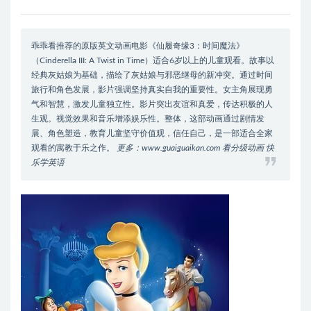
乖乖看推荐的原版英文动画电影《仙履奇缘3：时间魔法》
（Cinderella III: A Twist in Time）适合6岁以上的儿童观看。故事以
经典灰姑娘为基础，描绘了灰姑娘与邪恶继母的新冲突。通过时间
旅行和角色发展，影片强调坚持真实自我的重要性。女主角展现勇
气和智慧，激发儿童独立性。影片突出友谊和真爱，传达积极的人
生观。视觉效果和音乐增添娱乐性。整体，这部动画通过剧情发
展、角色塑造，教育儿童坚守价值观，信任自己，是一部适合全家
观看的寓教于乐之作。
更多：www.guaiguaikan.com 看分级动画 快
乐学英语