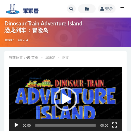
登录
全部
Dinosaur Train Adventure Island
恐龙列车：冒险岛
1080P
204
当前位置：
首页
1080P
正文
视
频
播
放
器
00:00
00:00