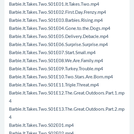
Barbie.It.Takes.Two.S01E01.It.Takes.Two.mp4
Barbie.It.Takes.Two.S01E02.First.Day.Frenzy.mp4
Barbie.It.Takes.Two.S01E03.Barbies.Rising.mp4
Barbie.It.Takes.Two.S01E04.Gone.to.the.Dogs.mp4
Barbie.It.Takes.Two.S01E05.Delivery.Debacle.mp4
Barbie.It.Takes.Two.S01E06.Surprise.Surprise.mp4
Barbie.It.Takes.Two.S01E07.Start.Small.mp4
Barbie.It.Takes.Two.S01E08.We.Are.Family.mp4
Barbie.It.Takes.Two.S01E09.Turkey.Trouble.mp4
Barbie.It.Takes.Two.S01E10.Two.Stars.Are.Born.mp4
Barbie.It.Takes.Two.S01E11.Triple.Threat.mp4
Barbie.It.Takes.Two.S01E12.The.Great.Outdoors.Part.1.mp
4
Barbie.It.Takes.Two.S01E13.The.Great.Outdoors.Part.2.mp
4
Barbie.It.Takes.Two.S02E01.mp4
Barbie.It.Takes.Two.S02E02.mp4