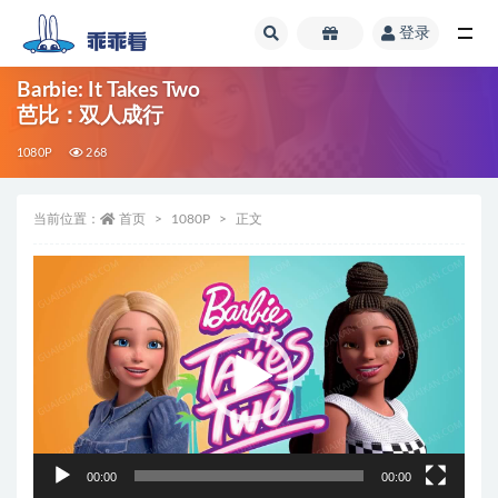
登录
全部
Barbie: It Takes Two
芭比：双人成行
1080P
268
当前位置：
首页
1080P
正文
视
频
播
放
器
00:00
00:00