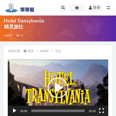
登录
全部
Hotel Transylvania
精灵旅社
1080P
71
当前位置：
首页
1080P
正文
视
频
播
放
器
00:00
00:00