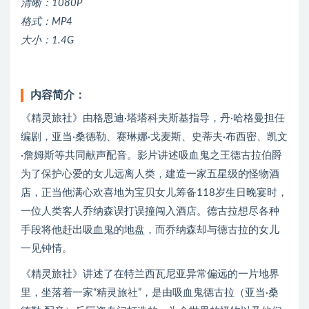
清晰：1080P
格式：MP4
大小：1.4G
内容简介：
《精灵旅社》由格恩迪·塔塔科夫斯基指导，丹·哈格曼担任
编剧，亚当·桑德勒、赛琳娜·戈麦斯、史蒂夫·布西密、凯文
·詹姆斯等共同献声配音。影片讲述吸血鬼之王德古拉伯爵
为了保护心爱的女儿远离人类，建造一家五星级的怪物酒
店，正当他满心欢喜地为宝贝女儿筹备118岁生日晚宴时，
一位人类客人乔纳森误打误撞闯入酒店。德古拉想尽各种
手段将他赶出吸血鬼的地盘，而乔纳森却与德古拉的女儿
一见钟情。
《精灵旅社》讲述了在特兰西瓦尼亚异常偏远的一片地界
里，坐落着一家“精灵旅社”，是由吸血鬼德古拉（亚当·桑