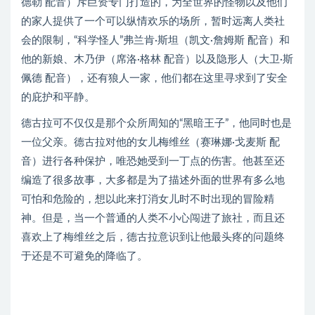
德勒 配音）斥巨资专门打造的，为全世界的怪物以及他们
的家人提供了一个可以纵情欢乐的场所，暂时远离人类社
会的限制，“科学怪人”弗兰肯·斯坦（凯文·詹姆斯 配音）和
他的新娘、木乃伊（席洛·格林 配音）以及隐形人（大卫·斯
佩德 配音），还有狼人一家，他们都在这里寻求到了安全
的庇护和平静。
德古拉可不仅仅是那个众所周知的“黑暗王子”，他同时也是
一位父亲。德古拉对他的女儿梅维丝（赛琳娜·戈麦斯 配
音）进行各种保护，唯恐她受到一丁点的伤害。他甚至还
编造了很多故事，大多都是为了描述外面的世界有多么地
可怕和危险的，想以此来打消女儿时不时出现的冒险精
神。但是，当一个普通的人类不小心闯进了旅社，而且还
喜欢上了梅维丝之后，德古拉意识到让他最头疼的问题终
于还是不可避免的降临了。