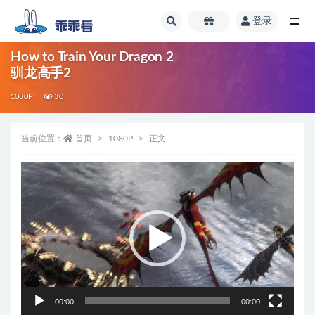
登录
全部
How to Train Your Dragon 2
驯龙高手2
1080P
30
当前位置：
首页
1080P
正文
视
频
播
放
器
00:00
00:00