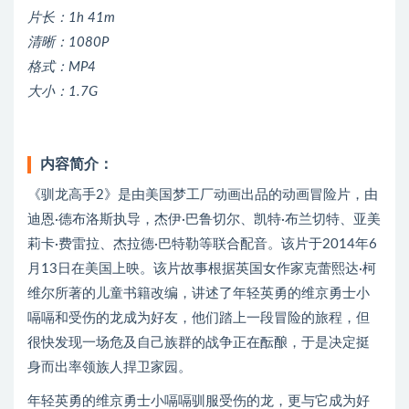
片长：1h 41m
清晰：1080P
格式：MP4
大小：1.7G
内容简介：
《驯龙高手2》是由美国梦工厂动画出品的动画冒险片，由
迪恩·德布洛斯执导，杰伊·巴鲁切尔、凯特·布兰切特、亚美
莉卡·费雷拉、杰拉德·巴特勒等联合配音。该片于2014年6
月13日在美国上映。该片故事根据英国女作家克蕾熙达·柯
维尔所著的儿童书籍改编，讲述了年轻英勇的维京勇士小
嗝嗝和受伤的龙成为好友，他们踏上一段冒险的旅程，但
很快发现一场危及自己族群的战争正在酝酿，于是决定挺
身而出率领族人捍卫家园。
年轻英勇的维京勇士小嗝嗝驯服受伤的龙，更与它成为好