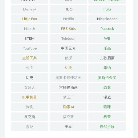
Disney+
HBO
hulu
Little Fox
Netflix
Nickelodeon
Nick Jr
PBS Kids
Peacock
STEM
Teletoon
WB
YouTube
中国元素
乐高
交通工具
侦探
儿歌启蒙
公主
功夫
华纳
历史
奥斯卡最佳动画
奥斯卡金奖
女超人
宫崎骏动画
恐龙
机甲机器
梦工厂
漫威
狗狗
独家AI
猫咪
皮克斯
福克斯
科普
索尼
美泰
自然拼读