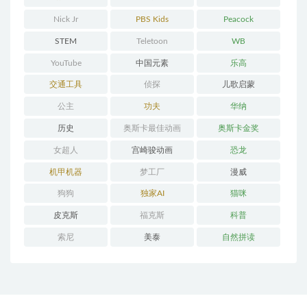
Nick Jr
PBS Kids
Peacock
STEM
Teletoon
WB
YouTube
中国元素
乐高
交通工具
侦探
儿歌启蒙
公主
功夫
华纳
历史
奥斯卡最佳动画
奥斯卡金奖
女超人
宫崎骏动画
恐龙
机甲机器
梦工厂
漫威
狗狗
独家AI
猫咪
皮克斯
福克斯
科普
索尼
美泰
自然拼读