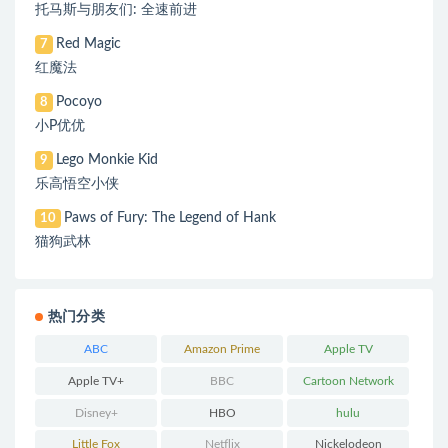
托马斯与朋友们: 全速前进
Red Magic
7
红魔法
Pocoyo
8
小P优优
Lego Monkie Kid
9
乐高悟空小侠
Paws of Fury: The Legend of Hank
10
猫狗武林
热门分类
ABC
Amazon Prime
Apple TV
Apple TV+
BBC
Cartoon Network
Disney+
HBO
hulu
Little Fox
Netflix
Nickelodeon