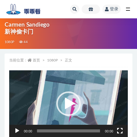
登录
全部
Carmen Sandiego
新神偷卡门
1080P
44
当前位置：
首页
1080P
正文
视
频
播
放
器
00:00
00:00