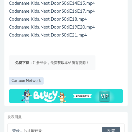
Codename.Kids.Next.Door.S06E14E15.mp4
Codename.Kids.Next.Door.S06E16E17.mp4
Codename.Kids.Next.Door.S06E18.mp4
Codename.Kids.Next.Door.S06E19E20.mp4
Codename.Kids.Next.Door.S06E21.mp4
免费下载：
注册登录，免费获取本站所有资源！
Cartoon Network
发表回复
登录...
后才能评论