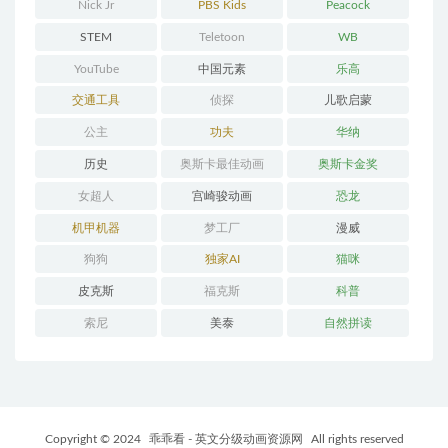
Nick Jr
PBS Kids
Peacock
STEM
Teletoon
WB
YouTube
中国元素
乐高
交通工具
侦探
儿歌启蒙
公主
功夫
华纳
历史
奥斯卡最佳动画
奥斯卡金奖
女超人
宫崎骏动画
恐龙
机甲机器
梦工厂
漫威
狗狗
独家AI
猫咪
皮克斯
福克斯
科普
索尼
美泰
自然拼读
Copyright © 2024
乖乖看 - 英文分级动画资源网
All rights reserved