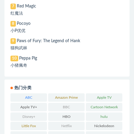
Red Magic
7
红魔法
Pocoyo
8
小P优优
Paws of Fury: The Legend of Hank
9
猫狗武林
Peppa Pig
10
小猪佩奇
热门分类
ABC
Amazon Prime
Apple TV
Apple TV+
BBC
Cartoon Network
Disney+
HBO
hulu
Little Fox
Netflix
Nickelodeon