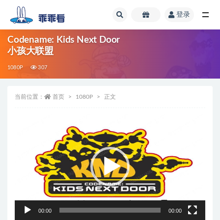
登录
全部
Codename: Kids Next Door
小孩大联盟
1080P
307
当前位置：
首页
1080P
正文
视
频
播
放
器
00:00
00:00