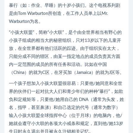
暴行（如：作业、早睡）的十岁小孩们。这个电视系列剧
是由Tom Warburton所创造，在工作人员单上以Mr.
Warburton为名。
“小孩大联盟”，简称“小大联”，是个由全世界相当有野心的
小孩子组成的相当大的秘密组织，只对13岁以下的儿童开
放，在全世界都有他们活跃的踪迹。由于组织实在太大，
只能分成不同的辖区，由某一指定地点的成员负责其方圆
内一定范围的成员的所有任务和活动。比如在中国
（China）的就为C区，在牙买加（Jamaica）的就为J区等。
一个孩子想加入小孩大联盟很容易：只要他/她同意和全世
界的伙伴们一起对抗大人们和青少年们的种种“暴行”，如欺
负和定规矩等，只要他/她用自己的 DNA（通常为头发，姓
名，指甲，甚至鼻涕）和自己选定的代号（通常为数字）
输入小孩大联盟全球指挥中心（位于月球）的电脑内，他/
她就会遵守小大联的各项大小戒条和规定，直到他/她13岁
生日时永久退出并且被永久注销相关记忆。