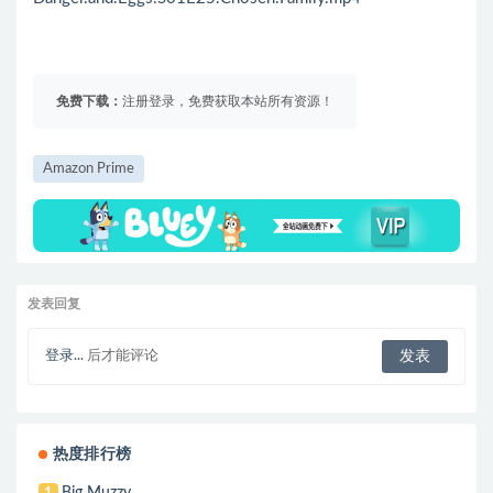
免费下载：
注册登录，免费获取本站所有资源！
Amazon Prime
发表回复
登录...
后才能评论
热度排行榜