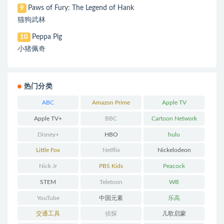
Paws of Fury: The Legend of Hank
9
猫狗武林
Peppa Pig
10
小猪佩奇
热门分类
ABC
Amazon Prime
Apple TV
Apple TV+
BBC
Cartoon Network
Disney+
HBO
hulu
Little Fox
Netflix
Nickelodeon
Nick Jr
PBS Kids
Peacock
STEM
Teletoon
WB
YouTube
中国元素
乐高
交通工具
侦探
儿歌启蒙