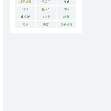
机甲机器
梦工厂
漫威
狗狗
独家AI
猫咪
皮克斯
福克斯
科普
索尼
美泰
自然拼读