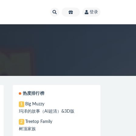
登录
热度排行榜
Big Muzzy
1
玛泽的故事（AI超清）&3D版
Treetop Family
2
树顶家族