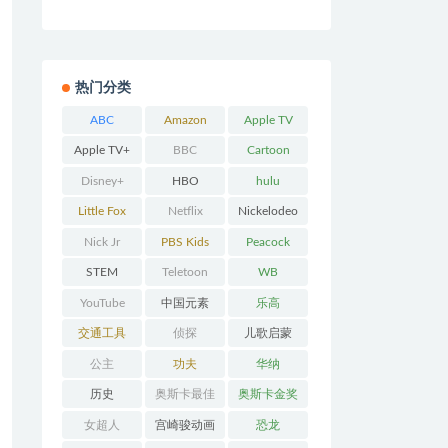
热门分类
ABC
Amazon
Apple TV
Prime
Apple TV+
BBC
Cartoon
Network
Disney+
HBO
hulu
Little Fox
Netflix
Nickelodeo
n
Nick Jr
PBS Kids
Peacock
STEM
Teletoon
WB
YouTube
中国元素
乐高
交通工具
侦探
儿歌启蒙
公主
功夫
华纳
历史
奥斯卡最佳
奥斯卡金奖
动画
女超人
宫崎骏动画
恐龙