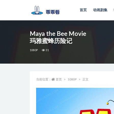
首页
动画剧集
全部
Maya the Bee Movie
玛雅蜜蜂历险记
1080P
31
当前位置：
首页
1080P
正文
视
频
播
放