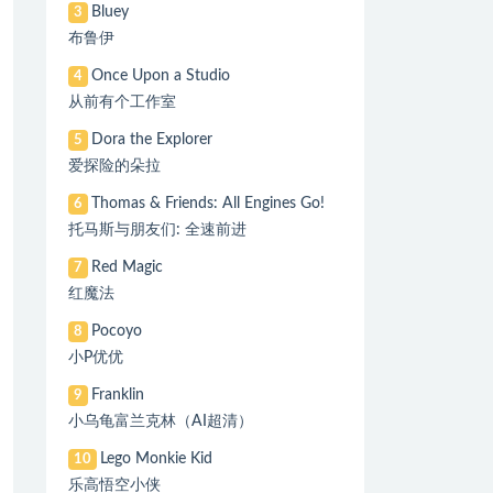
Bluey
3
布鲁伊
Once Upon a Studio
4
从前有个工作室
Dora the Explorer
5
爱探险的朵拉
Thomas & Friends: All Engines Go!
6
托马斯与朋友们: 全速前进
Red Magic
7
红魔法
Pocoyo
8
小P优优
Franklin
9
小乌龟富兰克林（AI超清）
Lego Monkie Kid
10
乐高悟空小侠