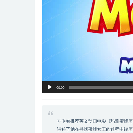
器
00:00
乖乖看推荐英文动画电影《玛雅蜜蜂历
讲述了她在寻找蜜蜂女王的过程中经历